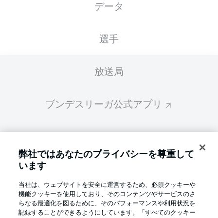
データ
スターティングメンバーは試合開始の 60分前
に公開されます
選手
放送局
ブンデスリーガ公式アプリ
ファンタジー・マネジャー
弊社ではあなたのプライバシーを尊重して
います
BUNDESLIGA-GROUP
当社は、ウェブサイトを安全に運営するため、必須クッキーや
機能クッキーを使用しており、そのコンテンツやサービスのさ
言語をお選びください
らなる最適化を図るために、そのパフォーマンスや利用状況を
Display Mode
日本語
記録することができるようにしています。「すべてのクッキー