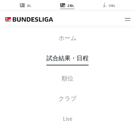
2BL
BL
VBL
EBS
-
BSC
ホーム
試合結果・日程
順位
ライブ
スターティングメンバー
データ
順位
クラブ
Live
後ほどご確認ください