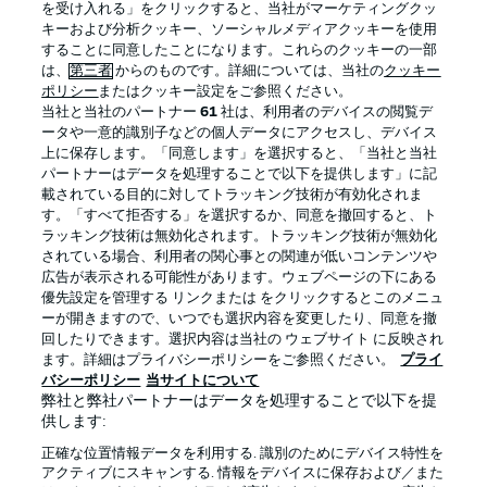
を受け入れる」をクリックすると、当社がマーケティングクッ
キーおよび分析クッキー、ソーシャルメディアクッキーを使用
することに同意したことになります。これらのクッキーの一部
は、
第三者
からのものです。詳細については、当社の
クッキー
ログイン
ポリシー
またはクッキー設定をご参照ください。
当社と当社のパートナー
61
社は、利用者のデバイスの閲覧デ
ータや一意的識別子などの個人データにアクセスし、デバイス
上に保存します。「同意します」を選択すると、「当社と当社
パートナーはデータを処理することで以下を提供します」に記
載されている目的に対してトラッキング技術が有効化されま
Football as it's meant to be
す。「すべて拒否する」を選択するか、同意を撤回すると、ト
ラッキング技術は無効化されます。トラッキング技術が無効化
されている場合、利用者の関心事との関連が低いコンテンツや
広告が表示される可能性があります。ウェブページの下にある
優先設定を管理する リンクまたは をクリックするとこのメニュ
BUNDESLIGA APP
ーが開きますので、いつでも選択内容を変更したり、同意を撤
回したりできます。選択内容は当社の ウェブサイト に反映され
ます。詳細はプライバシーポリシーをご参照ください。
プライ
バシーポリシー
当サイトについて
弊社と弊社パートナーはデータを処理することで以下を提
供します:
Official Partners
正確な位置情報データを利用する. 識別のためにデバイス特性を
アクティブにスキャンする. 情報をデバイスに保存および／また