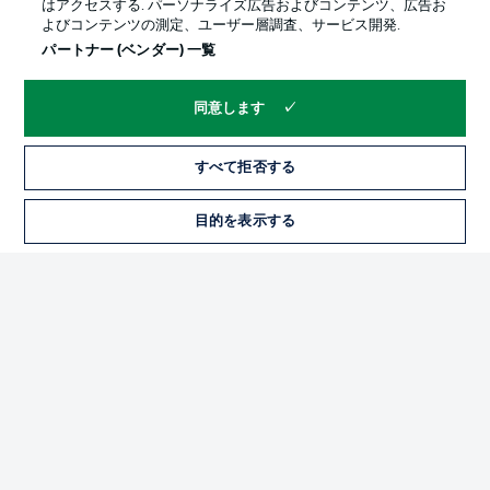
はアクセスする. パーソナライズ広告およびコンテンツ、広告お
よびコンテンツの測定、ユーザー層調査、サービス開発.
パートナー (ベンダー) 一覧
同意します
すべて拒否する
プライバシー・ポリシー
優先設定を管理する
目的を表示する
チケット
利用条件
放送局
求人
選手
当サイトについて
© 2026 Bundesliga-Gruppe GmbH