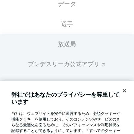
データ
スターティングメンバーは試合開始の 60分前
に公開されます
選手
放送局
ブンデスリーガ公式アプリ
ファンタジー・マネジャー
弊社ではあなたのプライバシーを尊重して
います
BUNDESLIGA-GROUP
当社は、ウェブサイトを安全に運営するため、必須クッキーや
機能クッキーを使用しており、そのコンテンツやサービスのさ
言語をお選びください
らなる最適化を図るために、そのパフォーマンスや利用状況を
Display Mode
日本語
記録することができるようにしています。「すべてのクッキー