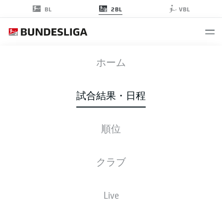
2BL
BL
VBL
FCK
-
FCH
ホーム
試合結果・日程
順位
ライブ
スターティングメンバー
データ
順位
クラブ
Live
後ほどご確認ください