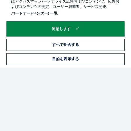
はアクセスする. パーソナライズ広告およびコンテンツ、広告お
よびコンテンツの測定、ユーザー層調査、サービス開発.
パートナー (ベンダー) 一覧
同意します
すべて拒否する
プライバシー・ポリシー
優先設定を管理する
目的を表示する
チケット
利用条件
放送局
求人
選手
当サイトについて
© 2026 Bundesliga-Gruppe GmbH