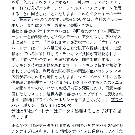
を受け入れる」をクリックすると、当社がマーケティングクッ
キーおよび分析クッキー、ソーシャルメディアクッキーを使用
することに同意したことになります。これらのクッキーの一部
は、
第三者
からのものです。詳細については、当社の
クッキー
ログイン
ポリシー
またはクッキー設定をご参照ください。
当社と当社のパートナー
61
社は、利用者のデバイスの閲覧デ
ータや一意的識別子などの個人データにアクセスし、デバイス
上に保存します。「同意します」を選択すると、「当社と当社
パートナーはデータを処理することで以下を提供します」に記
載されている目的に対してトラッキング技術が有効化されま
Football as it's meant to be
す。「すべて拒否する」を選択するか、同意を撤回すると、ト
ラッキング技術は無効化されます。トラッキング技術が無効化
されている場合、利用者の関心事との関連が低いコンテンツや
広告が表示される可能性があります。ウェブページの下にある
優先設定を管理する リンクまたは をクリックするとこのメニュ
BUNDESLIGA APP
ーが開きますので、いつでも選択内容を変更したり、同意を撤
回したりできます。選択内容は当社の ウェブサイト に反映され
ます。詳細はプライバシーポリシーをご参照ください。
プライ
バシーポリシー
当サイトについて
弊社と弊社パートナーはデータを処理することで以下を提
供します:
Official Partners
正確な位置情報データを利用する. 識別のためにデバイス特性を
アクティブにスキャンする. 情報をデバイスに保存および／また