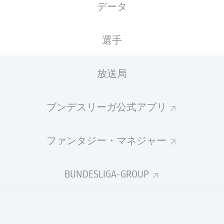
データ
選手
広告
放送局
ブンデスリーガ公式アプリ
ファンタジー・マネジャー
BUNDESLIGA-GROUP
welcome!
and thanks for joining us for build-up and live coverage of 