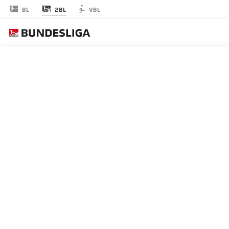
2BL
BL
VBL
節 2