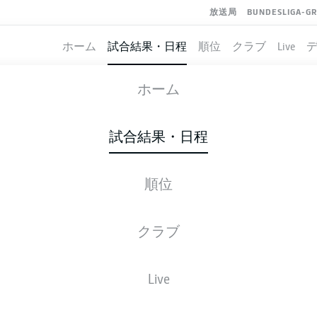
放送局
BUNDESLIGA-G
ホーム
試合結果・日程
順位
クラブ
Live
BRAUNSCHWEIG
-
BOCHUM
ホーム
試合結果・日程
順位
ライブ
スターティングメンバー
データ
順
クラブ
金, 14.08.2026
16:30 午後
Live
EINTRACHT-STADION