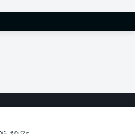
バシー・ポリシー
優先設定を管理する
件
放送局
選手
めに、そのパフォ