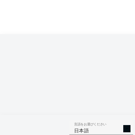
Hello and 
言語をお選びください
日本語
Welcome along 