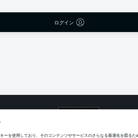
en Eintracht Braunschweig and VfL Bochum 1848.
ログイン
プライ
利用条
す
BUNDESLIGA APP
求人
キーを使用しており、そのコンテンツやサービスのさらなる最適化を図るた