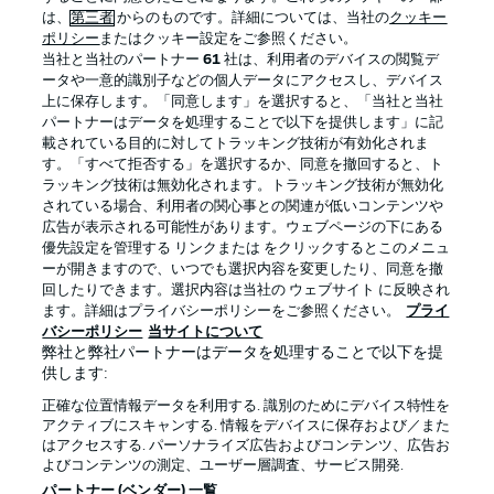
は、
第三者
からのものです。詳細については、当社の
クッキー
ポリシー
またはクッキー設定をご参照ください。
当社と当社のパートナー
61
社は、利用者のデバイスの閲覧デ
ータや一意的識別子などの個人データにアクセスし、デバイス
上に保存します。「同意します」を選択すると、「当社と当社
パートナーはデータを処理することで以下を提供します」に記
載されている目的に対してトラッキング技術が有効化されま
す。「すべて拒否する」を選択するか、同意を撤回すると、ト
ラッキング技術は無効化されます。トラッキング技術が無効化
されている場合、利用者の関心事との関連が低いコンテンツや
広告が表示される可能性があります。ウェブページの下にある
プライバシー・ポリシー
優先設定を管理する
優先設定を管理する リンクまたは をクリックするとこのメニュ
利用条件
放送局
ーが開きますので、いつでも選択内容を変更したり、同意を撤
回したりできます。選択内容は当社の ウェブサイト に反映され
求人
選手
ます。詳細はプライバシーポリシーをご参照ください。
プライ
バシーポリシー
当サイトについて
当サイトについて
弊社と弊社パートナーはデータを処理することで以下を提
供します:
正確な位置情報データを利用する. 識別のためにデバイス特性を
アクティブにスキャンする. 情報をデバイスに保存および／また
はアクセスする. パーソナライズ広告およびコンテンツ、広告お
よびコンテンツの測定、ユーザー層調査、サービス開発.
© 2026 Bundesliga-Gruppe GmbH
パートナー (ベンダー) 一覧