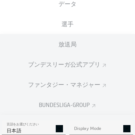
データ
XGOALS
選手
放送局
ブンデスリーガ公式アプリ
ファンタジー・マネジャー
Goals
BUNDESLIGA-GROUP
PASSES COMPLETED
言語をお選びください
0
0
Display Mode
日本語
成功率
0 %
0 %