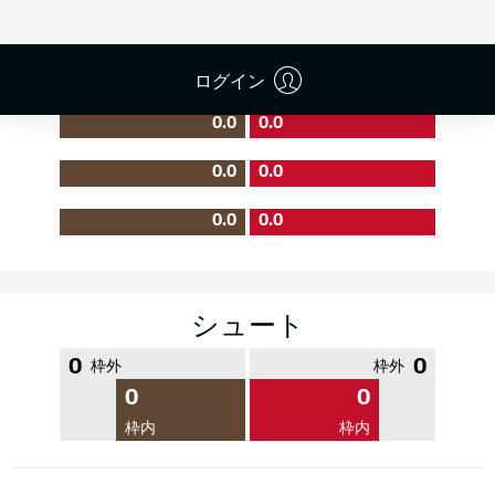
PASS EFFICIENCY
ログイン
0.0
0.0
0.0
0.0
0.0
0.0
シュート
0
0
枠外
枠外
0
0
枠内
枠内