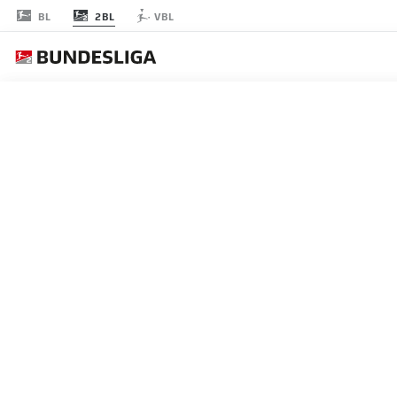
2BL
BL
VBL
節 10