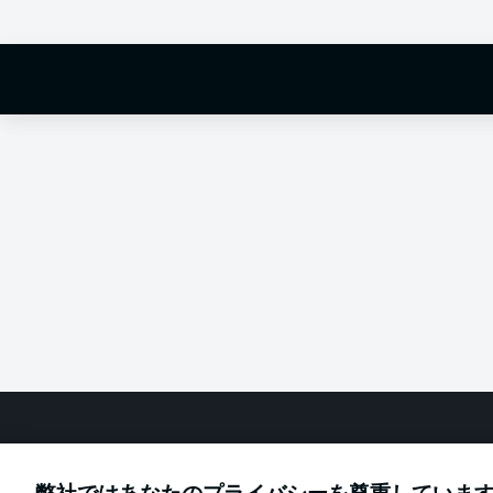
Hello and 
Welcome along 
fixture betwee