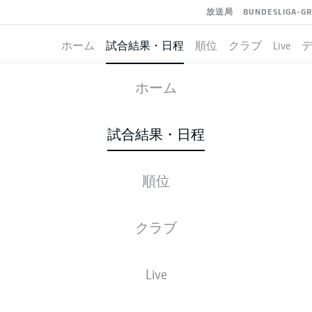
放送局
BUNDESLIGA-G
ホーム
試合結果・日程
順位
クラブ
Live
ST. PAULI
-
NUREMBERG
ホーム
試合結果・日程
順位
ライブ
スターティングメンバー
データ
順
クラブ
Live
金, 30.10.2026 - 日, 01.11.2026
この試合日程はスケジュールが確定していません。。