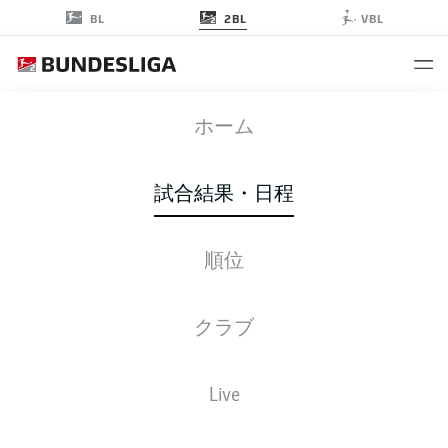
2BL
BL
VBL
S04
-
SGF
ホーム
S04
SGF
1
0
試合結果・日程
順位
ライブ
スターティングメンバー
データ
順位
クラブ
試合
勝-分-敗
得点
+/-
点
Live