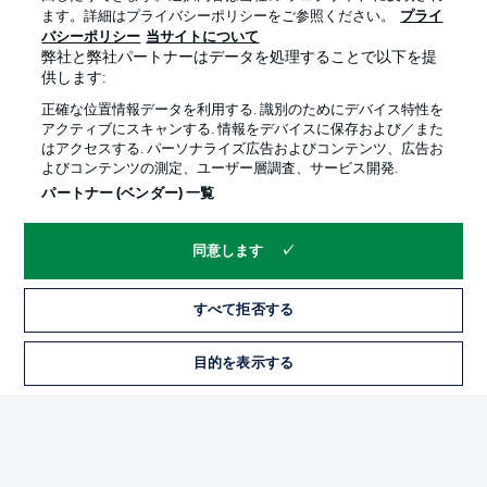
ます。詳細はプライバシーポリシーをご参照ください。
プライ
バシーポリシー
当サイトについて
弊社と弊社パートナーはデータを処理することで以下を提
供します:
プライバシー・ポリシー
優先設定を管理する
正確な位置情報データを利用する. 識別のためにデバイス特性を
利用条件
放送局
アクティブにスキャンする. 情報をデバイスに保存および／また
はアクセスする. パーソナライズ広告およびコンテンツ、広告お
求人
選手
よびコンテンツの測定、ユーザー層調査、サービス開発.
当サイトについて
パートナー (ベンダー) 一覧
同意します
すべて拒否する
© 2026 Bundesliga-Gruppe GmbH
目的を表示する
言語をお選びください
日本語
Display Mode