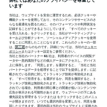
弊社ではあなたのプライバシーを尊重して
います
当社は、ウェブサイトを安全に運営するため、必須クッキーや
機能クッキーを使用しており、そのコンテンツやサービスのさ
Football as it's meant to be
らなる最適化を図るために、そのパフォーマンスや利用状況を
記録することができるようにしています。「すべてのクッキー
を受け入れる」をクリックすると、当社がマーケティングクッ
キーおよび分析クッキー、ソーシャルメディアクッキーを使用
することに同意したことになります。これらのクッキーの一部
BUNDESLIGA APP
は、
第三者
からのものです。詳細については、当社の
クッキー
ポリシー
またはクッキー設定をご参照ください。
当社と当社のパートナー
61
社は、利用者のデバイスの閲覧デ
ータや一意的識別子などの個人データにアクセスし、デバイス
上に保存します。「同意します」を選択すると、「当社と当社
パートナーはデータを処理することで以下を提供します」に記
Official Partners
載されている目的に対してトラッキング技術が有効化されま
す。「すべて拒否する」を選択するか、同意を撤回すると、ト
ラッキング技術は無効化されます。トラッキング技術が無効化
されている場合、利用者の関心事との関連が低いコンテンツや
広告が表示される可能性があります。ウェブページの下にある
優先設定を管理する リンクまたは をクリックするとこのメニュ
ーが開きますので、いつでも選択内容を変更したり、同意を撤
回したりできます。選択内容は当社の ウェブサイト に反映され