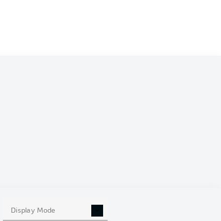
Display Mode