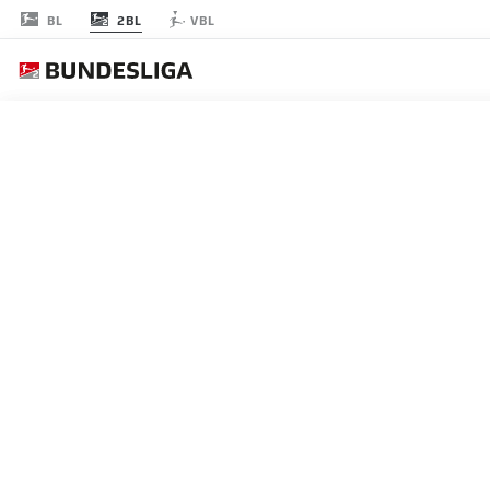
2BL
BL
VBL
A
節 10
試合