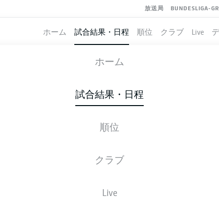
放送局
BUNDESLIGA-G
ホーム
試合結果・日程
順位
クラブ
Live
RMINIA BIELEFELD
-
ELVERSBERG
ホーム
DSC
ELV
2
0
試合結果・日程
順位
ライブ
スターティングメンバー
データ
順
クラブ
勝-分-敗
得点
Live