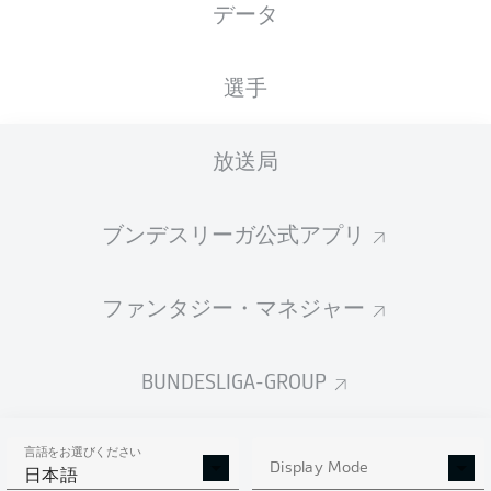
データ
XGOALS
選手
2
放送局
1.23
1
ブンデスリーガ公式アプリ
0.66
ファンタジー・マネジャー
Goals
BUNDESLIGA-GROUP
PASSES COMPLETED
言語をお選びください
318
599
Display Mode
日本語
成功率
73 %
85 %