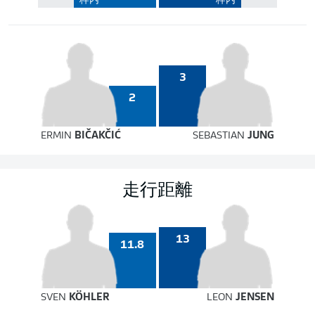
枠内
枠内
3
2
ERMIN
BIČAKČIĆ
SEBASTIAN
JUNG
走行距離
13
11.8
SVEN
KÖHLER
LEON
JENSEN