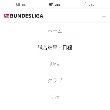
2BL
BL
VBL
EBS
-
KSC
ホーム
EBS
KSC
1
2
試合結果・日程
順位
ライブ
スターティングメンバー
データ
順位
クラブ
Live