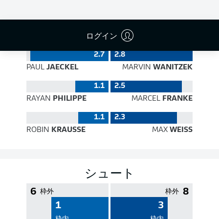
PASS EFFICIENCY
ログイン
2.7
2.8
PAUL
JAECKEL
MARVIN
WANITZEK
1.1
2.5
RAYAN
PHILIPPE
MARCEL
FRANKE
1.1
2.3
ROBIN
KRAUSSE
MAX
WEISS
シュート
6
8
枠外
枠外
1
3