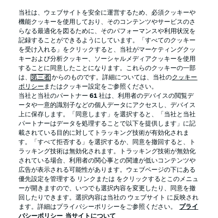
BUNDESLIGA APP
当社は、ウェブサイトを安全に運営するため、必須クッキーや
機能クッキーを使用しており、そのコンテンツやサービスのさ
らなる最適化を図るために、そのパフォーマンスや利用状況を
記録することができるようにしています。「すべてのクッキー
を受け入れる」をクリックすると、当社がマーケティングクッ
Official Partners
キーおよび分析クッキー、ソーシャルメディアクッキーを使用
することに同意したことになります。これらのクッキーの一部
は、
第三者
からのものです。詳細については、当社の
クッキー
ポリシー
またはクッキー設定をご参照ください。
当社と当社のパートナー
61
社は、利用者のデバイスの閲覧デ
ータや一意的識別子などの個人データにアクセスし、デバイス
上に保存します。「同意します」を選択すると、「当社と当社
パートナーはデータを処理することで以下を提供します」に記
載されている目的に対してトラッキング技術が有効化されま
す。「すべて拒否する」を選択するか、同意を撤回すると、ト
ラッキング技術は無効化されます。トラッキング技術が無効化
されている場合、利用者の関心事との関連が低いコンテンツや
広告が表示される可能性があります。ウェブページの下にある
プライバシー・ポリシー
優先設定を管理する
優先設定を管理する リンクまたは をクリックするとこのメニュ
利用条件
放送局
ーが開きますので、いつでも選択内容を変更したり、同意を撤
回したりできます。選択内容は当社の ウェブサイト に反映され
求人
選手
ます。詳細はプライバシーポリシーをご参照ください。
プライ
バシーポリシー
当サイトについて
当サイトについて