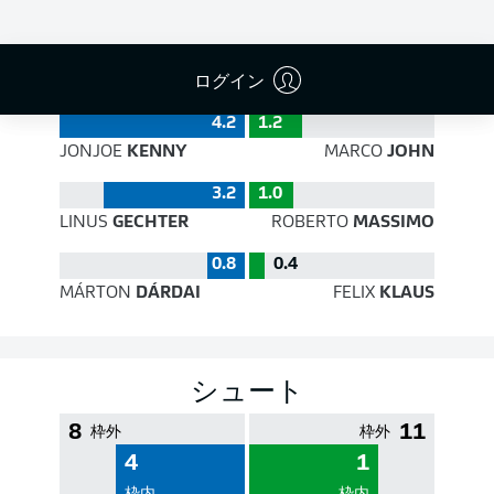
PASS EFFICIENCY
ログイン
4.2
1.2
JONJOE
KENNY
MARCO
JOHN
3.2
1.0
LINUS
GECHTER
ROBERTO
MASSIMO
0.8
0.4
MÁRTON
DÁRDAI
FELIX
KLAUS
シュート
8
11
枠外
枠外
4
1