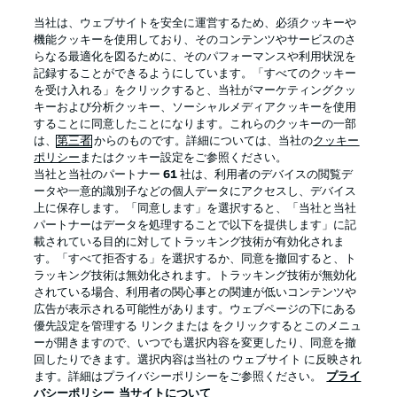
BUNDESLIGA APP
当社は、ウェブサイトを安全に運営するため、必須クッキーや
機能クッキーを使用しており、そのコンテンツやサービスのさ
らなる最適化を図るために、そのパフォーマンスや利用状況を
記録することができるようにしています。「すべてのクッキー
を受け入れる」をクリックすると、当社がマーケティングクッ
Official Partners
キーおよび分析クッキー、ソーシャルメディアクッキーを使用
することに同意したことになります。これらのクッキーの一部
は、
第三者
からのものです。詳細については、当社の
クッキー
ポリシー
またはクッキー設定をご参照ください。
当社と当社のパートナー
61
社は、利用者のデバイスの閲覧デ
ータや一意的識別子などの個人データにアクセスし、デバイス
上に保存します。「同意します」を選択すると、「当社と当社
パートナーはデータを処理することで以下を提供します」に記
載されている目的に対してトラッキング技術が有効化されま
す。「すべて拒否する」を選択するか、同意を撤回すると、ト
ラッキング技術は無効化されます。トラッキング技術が無効化
されている場合、利用者の関心事との関連が低いコンテンツや
広告が表示される可能性があります。ウェブページの下にある
プライバシー・ポリシー
優先設定を管理する
優先設定を管理する リンクまたは をクリックするとこのメニュ
利用条件
放送局
ーが開きますので、いつでも選択内容を変更したり、同意を撤
回したりできます。選択内容は当社の ウェブサイト に反映され
求人
選手
ます。詳細はプライバシーポリシーをご参照ください。
プライ
バシーポリシー
当サイトについて
当サイトについて