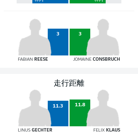
枠内
枠内
3
3
FABIAN
REESE
JOMAINE
CONSBRUCH
走行距離
11.8
11.3
LINUS
GECHTER
FELIX
KLAUS