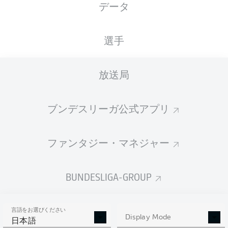
データ
XGOALS
選手
1
放送局
0.85
ブンデスリーガ公式アプリ
0.4
ファンタジー・マネジャー
0
Goals
BUNDESLIGA-GROUP
PASSES COMPLETED
言語をお選びください
422
430
Display Mode
日本語
成功率
83 %
80 %