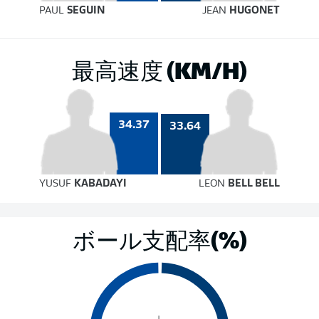
PAUL
SEGUIN
JEAN
HUGONET
最高速度 (KM/H)
34.37
33.64
YUSUF
KABADAYI
LEON
BELL BELL
ボール支配率(%)