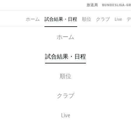
放送局
BUNDESLIGA-G
ホーム
試合結果・日程
順位
クラブ
Live
SCHALKE
-
MAGDEBURG
ホーム
S04
FCM
4
3
試合結果・日程
順位
ライブ
スターティングメンバー
データ
順
クラブ
Live