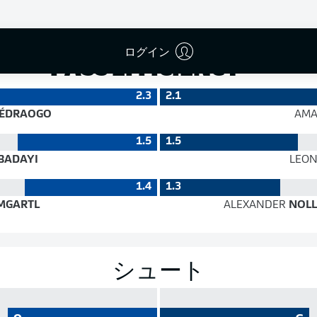
成功率
ログイン
PASS EFFICIENCY
2.3
2.1
ÉDRAOGO
AMA
1.5
1.5
BADAYI
LEO
1.4
1.3
MGARTL
ALEXANDER
NOLL
シュート