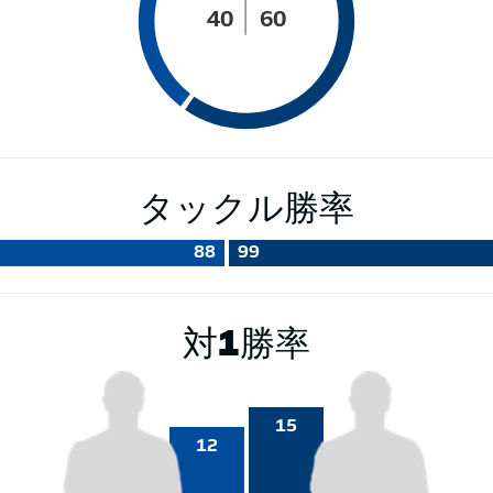
40
60
タックル勝率
88
99
対1勝率
15
12