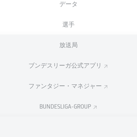
データ
XGOALS
選手
4
放送局
3
ブンデスリーガ公式アプリ
1.82
1.15
ファンタジー・マネジャー
Goals
BUNDESLIGA-GROUP
PASSES COMPLETED
273
444