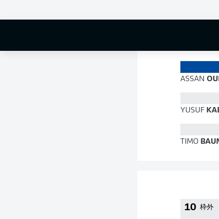
75 %
ASSAN
OU
YUSUF
KA
TIMO
BAU
10
枠外