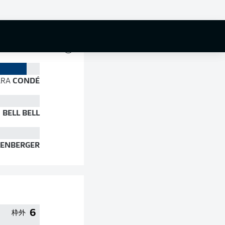
82 %
RA
CONDÉ
N
BELL BELL
ENBERGER
6
枠外