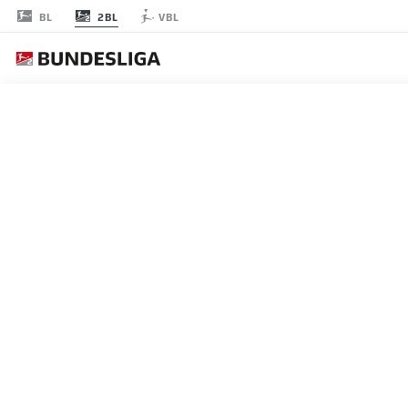
2BL
BL
VBL
節 6