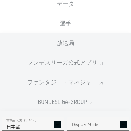
データ
広告
選手
放送局
試合終了
ブンデスリーガ公式アプリ
Speed check: The fastest player in the
90'
game after 90 minutes
ファンタジー・マネジャー
1.
MARCEL
BÄR
34.82
km/h
BUNDESLIGA-GROUP
2.
LUKAS
MÜHL
34.05
km/h
言語をお選びください
3.
NICO
KLASS
32.93
km/h
Display Mode
日本語