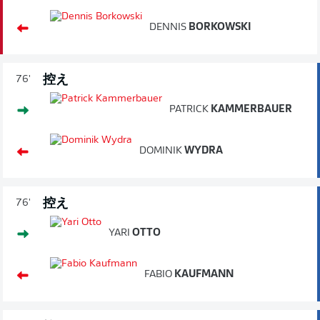
DENNIS
BORKOWSKI
控え
76'
PATRICK
KAMMERBAUER
DOMINIK
WYDRA
控え
76'
YARI
OTTO
FABIO
KAUFMANN