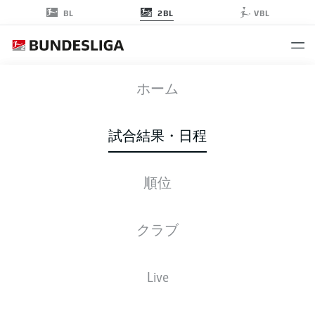
2BL
BL
VBL
FCN
-
EBS
ホーム
FCN
EBS
0
0
試合結果・日程
順位
ライブ
スターティングメンバー
データ
順位
クラブ
Max-Morlock-Stadion
Live
M. Fritz