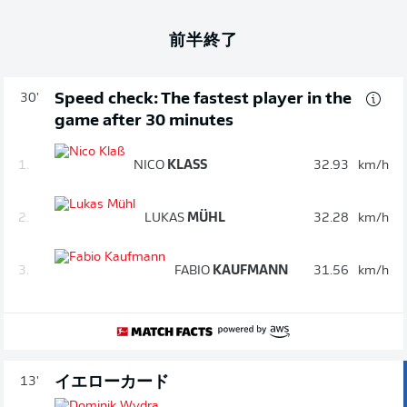
前半終了
Speed check: The fastest player in the
30'
game after 30 minutes
1.
NICO
KLASS
32.93
km/h
2.
LUKAS
MÜHL
32.28
km/h
3.
FABIO
KAUFMANN
31.56
km/h
イエローカード
13'