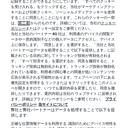
記録することができるようにしています。「すべてのクッキー
を受け入れる」をクリックすると、当社がマーケティングクッ
Official Partners
キーおよび分析クッキー、ソーシャルメディアクッキーを使用
することに同意したことになります。これらのクッキーの一部
は、
第三者
からのものです。詳細については、当社の
クッキー
ポリシー
またはクッキー設定をご参照ください。
当社と当社のパートナー
61
社は、利用者のデバイスの閲覧デ
ータや一意的識別子などの個人データにアクセスし、デバイス
上に保存します。「同意します」を選択すると、「当社と当社
パートナーはデータを処理することで以下を提供します」に記
載されている目的に対してトラッキング技術が有効化されま
す。「すべて拒否する」を選択するか、同意を撤回すると、ト
ラッキング技術は無効化されます。トラッキング技術が無効化
されている場合、利用者の関心事との関連が低いコンテンツや
広告が表示される可能性があります。ウェブページの下にある
プライバシー・ポリシー
優先設定を管理する
優先設定を管理する リンクまたは をクリックするとこのメニュ
利用条件
放送局
ーが開きますので、いつでも選択内容を変更したり、同意を撤
回したりできます。選択内容は当社の ウェブサイト に反映され
求人
選手
ます。詳細はプライバシーポリシーをご参照ください。
プライ
バシーポリシー
当サイトについて
当サイトについて
弊社と弊社パートナーはデータを処理することで以下を提
供します:
正確な位置情報データを利用する. 識別のためにデバイス特性を