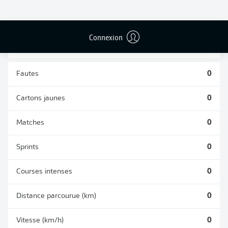
TACLES
DUELS AÉRIENS
RÉUSSIS
REMPORTÉS
0
0
Connexion
Fautes
0
Cartons jaunes
0
Matches
0
Sprints
0
Courses intenses
0
Distance parcourue (km)
0
Vitesse (km/h)
0