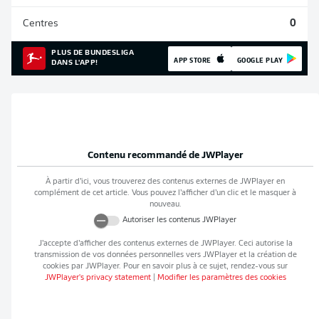
Centres
0
PLUS DE BUNDESLIGA
APP STORE
GOOGLE PLAY
DANS L'APP!
Contenu recommandé de
JWPlayer
À partir d’ici, vous trouverez des contenus externes de
JWPlayer
en
complément de cet article. Vous pouvez l’afficher d’un clic et le masquer à
nouveau.
Autoriser les contenus
JWPlayer
J’accepte d’afficher des contenus externes de
JWPlayer
. Ceci autorise la
transmission de vos données personnelles vers
JWPlayer
et la création de
cookies par
JWPlayer
. Pour en savoir plus à ce sujet, rendez-vous sur
JWPlayer
's privacy statement
|
Modifier les paramètres des cookies