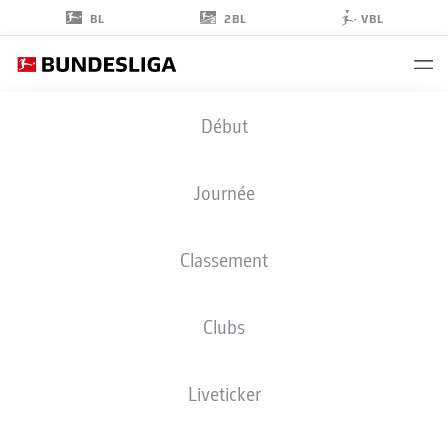
2BL
BL
VBL
LARS
Début
STROBL
26
Journée
Classement
DÉFENSEUR
Clubs
HOFFENHEIM
STATS DE LA SAISON 2026/2027
BUTS
COÉQUIPIERS
Liveticker