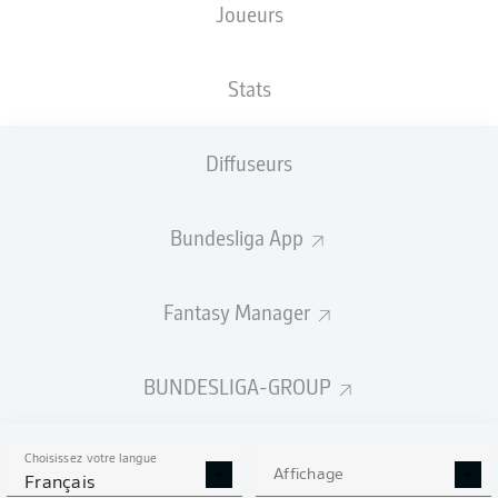
Joueurs
TAILLE
NATIONALITÉ
15.04.2005
POIDS
189
DEU
21 ANS
79 KG
CM
Stats
Diffuseurs
Competition
Bundesliga
Bundesliga App
Season
2026/2027
Fantasy Manager
BUNDESLIGA-GROUP
STATS DE LA SAISON
2026/2027
Choisissez votre langue
Affichage
Français