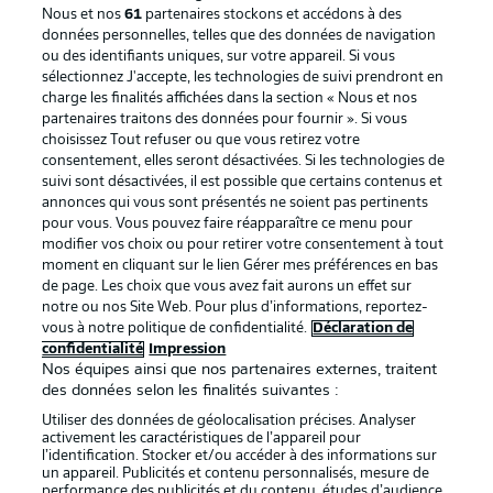
Nous et nos
61
partenaires stockons et accédons à des
données personnelles, telles que des données de navigation
ou des identifiants uniques, sur votre appareil. Si vous
sélectionnez J'accepte, les technologies de suivi prendront en
La publicité
Conditions d’utilisation des
charge les finalités affichées dans la section « Nous et nos
partenaires traitons des données pour fournir ». Si vous
services
choisissez Tout refuser ou que vous retirez votre
consentement, elles seront désactivées. Si les technologies de
Mentions Légales
Gérer mes préférences
suivi sont désactivées, il est possible que certains contenus et
Déclaration de
Diffuseurs
annonces qui vous sont présentés ne soient pas pertinents
pour vous. Vous pouvez faire réapparaître ce menu pour
confidentialité
modifier vos choix ou pour retirer votre consentement à tout
moment en cliquant sur le lien Gérer mes préférences en bas
Travaux
Contact
de page. Les choix que vous avez fait aurons un effet sur
Impression
Joueurs
notre ou nos Site Web. Pour plus d’informations, reportez-
vous à notre politique de confidentialité.
Déclaration de
confidentialité
Impression
Nos équipes ainsi que nos partenaires externes, traitent
des données selon les finalités suivantes :
Utiliser des données de géolocalisation précises. Analyser
activement les caractéristiques de l’appareil pour
l’identification. Stocker et/ou accéder à des informations sur
un appareil. Publicités et contenu personnalisés, mesure de
performance des publicités et du contenu, études d’audience