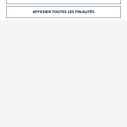
Déclaration de
Diffuseurs
confidentialité
AFFICHER TOUTES LES FINALITÉS
BILLETS
Travaux
Contact
Impression
Joueurs
© 2026 Bundesliga-Gruppe GmbH
Choisissez votre langue
Français
Affichage