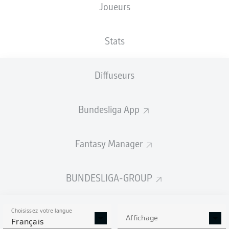
Joueurs
MEWA ARENA
Stats
Diffuseurs
Publicité
Bundesliga App
Aucun contenu ne répond à vos critères pour le moment.
Fantasy Manager
BUNDESLIGA-GROUP
Choisissez votre langue
Affichage
Français