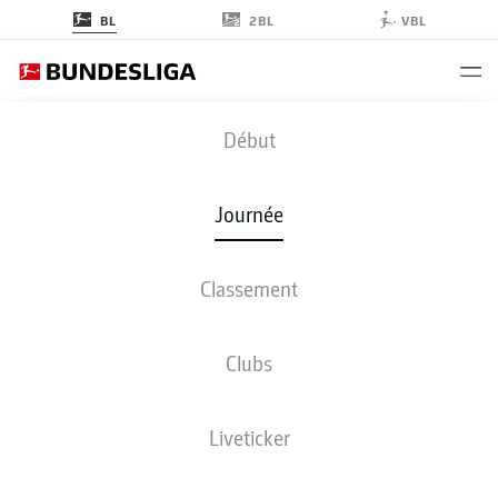
2BL
BL
VBL
M05
-
FCU
Début
Journée
Classement
EN DIRECT
COMPOSITIONS
STATISTIQUES
CLASSEMENT
Clubs
Liveticker
ven., 27.11.2026 - dim., 29.11.2026
Cette journée n’a pas encore été programmée.