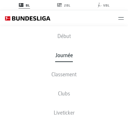
2BL
BL
VBL
RBL
-
FCA
Début
Journée
Classement
EN DIRECT
COMPOSITIONS
STATISTIQUES
CLASSEMENT
Clubs
Liveticker