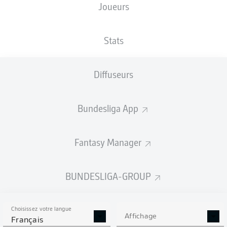
Joueurs
XBUTS
Stats
Diffuseurs
Bundesliga App
Fantasy Manager
Goals
BUNDESLIGA-GROUP
PASSES RÉUSSIES
Choisissez votre langue
0
0
Affichage
Français
Précision
0 %
0 %