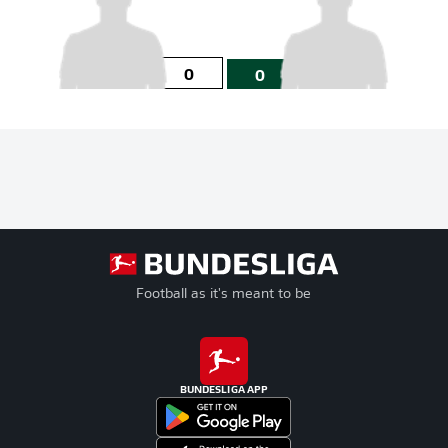
0
0
Football as it's meant to be
BUNDESLIGA APP