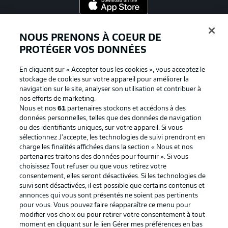
Proposé par
NOUS PRENONS À COEUR DE
PROTÉGER VOS DONNÉES
En cliquant sur « Accepter tous les cookies », vous acceptez le
stockage de cookies sur votre appareil pour améliorer la
navigation sur le site, analyser son utilisation et contribuer à
nos efforts de marketing.
Nous et nos
61
partenaires stockons et accédons à des
données personnelles, telles que des données de navigation
ou des identifiants uniques, sur votre appareil. Si vous
sélectionnez J'accepte, les technologies de suivi prendront en
La publicité
Conditions d’utilisation des
charge les finalités affichées dans la section « Nous et nos
partenaires traitons des données pour fournir ». Si vous
services
choisissez Tout refuser ou que vous retirez votre
consentement, elles seront désactivées. Si les technologies de
Mentions Légales
Gérer mes préférences
suivi sont désactivées, il est possible que certains contenus et
Déclaration de
Diffuseurs
annonces qui vous sont présentés ne soient pas pertinents
pour vous. Vous pouvez faire réapparaître ce menu pour
confidentialité
modifier vos choix ou pour retirer votre consentement à tout
moment en cliquant sur le lien Gérer mes préférences en bas
Travaux
Contact