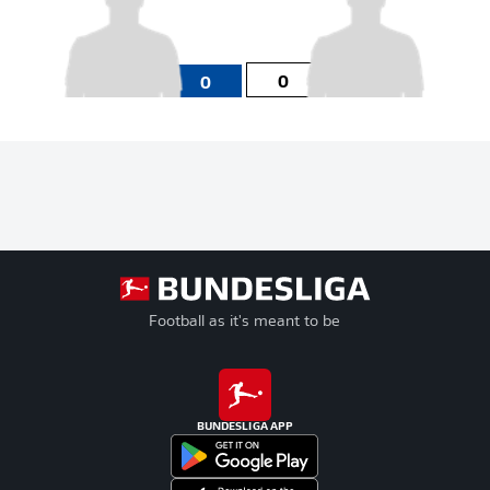
0
0
Football as it's meant to be
BUNDESLIGA APP