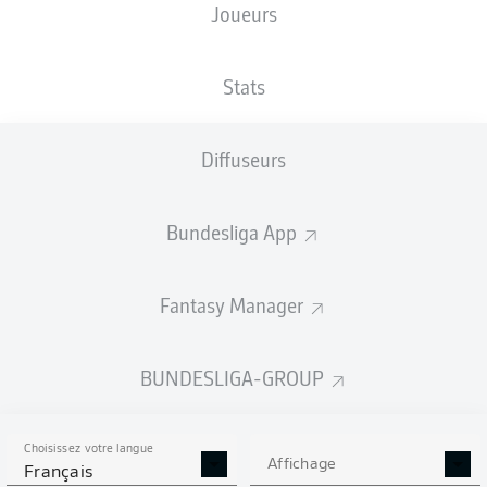
Joueurs
XBUTS
Stats
Diffuseurs
Bundesliga App
Fantasy Manager
Goals
BUNDESLIGA-GROUP
PASSES RÉUSSIES
Choisissez votre langue
0
0
Affichage
Français
Précision
0 %
0 %