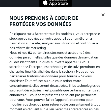
Proposé par
NOUS PRENONS À COEUR DE
PROTÉGER VOS DONNÉES
En cliquant sur « Accepter tous les cookies », vous acceptez le
stockage de cookies sur votre appareil pour améliorer la
navigation sur le site, analyser son utilisation et contribuer à
nos efforts de marketing.
Nous et nos
61
partenaires stockons et accédons à des
données personnelles, telles que des données de navigation
ou des identifiants uniques, sur votre appareil. Si vous
sélectionnez J'accepte, les technologies de suivi prendront en
La publicité
Conditions d’utilisation des
charge les finalités affichées dans la section « Nous et nos
partenaires traitons des données pour fournir ». Si vous
services
choisissez Tout refuser ou que vous retirez votre
consentement, elles seront désactivées. Si les technologies de
Mentions Légales
Gérer mes préférences
suivi sont désactivées, il est possible que certains contenus et
Déclaration de
Diffuseurs
annonces qui vous sont présentés ne soient pas pertinents
pour vous. Vous pouvez faire réapparaître ce menu pour
confidentialité
modifier vos choix ou pour retirer votre consentement à tout
moment en cliquant sur le lien Gérer mes préférences en bas
Travaux
Contact