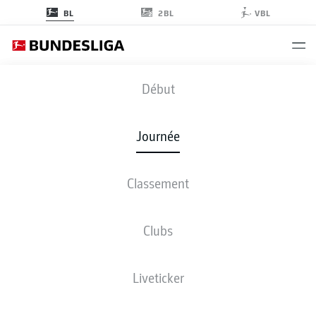
2BL
BL
VBL
S04
-
RBL
Début
Journée
Classement
EN DIRECT
COMPOSITIONS
STATISTIQUES
CLASSEMENT
Clubs
Liveticker