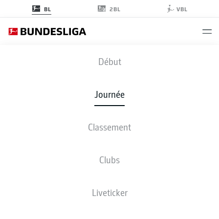
2BL
BL
VBL
BVB
-
SGE
Début
Journée
Classement
EN DIRECT
COMPOSITIONS
STATISTIQUES
CLASSEMENT
Clubs
Liveticker