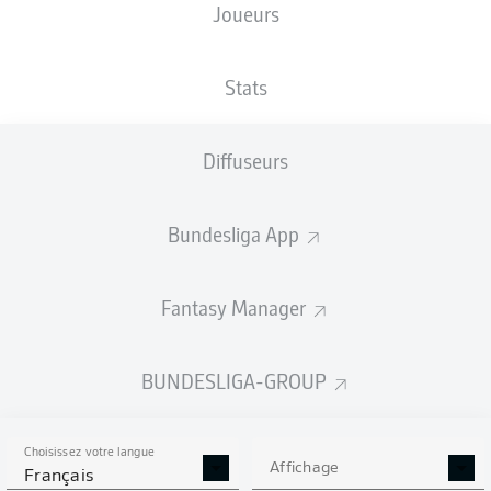
Joueurs
XBUTS
Stats
Diffuseurs
Bundesliga App
Fantasy Manager
Goals
BUNDESLIGA-GROUP
PASSES RÉUSSIES
Choisissez votre langue
0
0
Affichage
Français
Précision
0 %
0 %