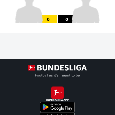
0
0
Football as it's meant to be
BUNDESLIGA APP