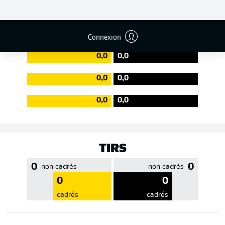
EFFICACITÉ DES PASSES
Connexion
0,0
0,0
0,0
0,0
0,0
0,0
TIRS
0
0
non cadrés
non cadrés
0
0
cadrés
cadrés