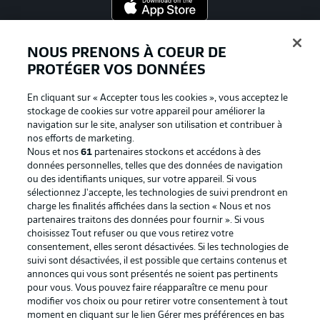
Proposé par
NOUS PRENONS À COEUR DE
PROTÉGER VOS DONNÉES
En cliquant sur « Accepter tous les cookies », vous acceptez le
stockage de cookies sur votre appareil pour améliorer la
navigation sur le site, analyser son utilisation et contribuer à
nos efforts de marketing.
Nous et nos
61
partenaires stockons et accédons à des
données personnelles, telles que des données de navigation
ou des identifiants uniques, sur votre appareil. Si vous
sélectionnez J'accepte, les technologies de suivi prendront en
La publicité
Conditions d’utilisation des
charge les finalités affichées dans la section « Nous et nos
partenaires traitons des données pour fournir ». Si vous
services
choisissez Tout refuser ou que vous retirez votre
consentement, elles seront désactivées. Si les technologies de
Mentions Légales
Gérer mes préférences
suivi sont désactivées, il est possible que certains contenus et
Déclaration de
Diffuseurs
annonces qui vous sont présentés ne soient pas pertinents
pour vous. Vous pouvez faire réapparaître ce menu pour
confidentialité
modifier vos choix ou pour retirer votre consentement à tout
moment en cliquant sur le lien Gérer mes préférences en bas
Travaux
Contact