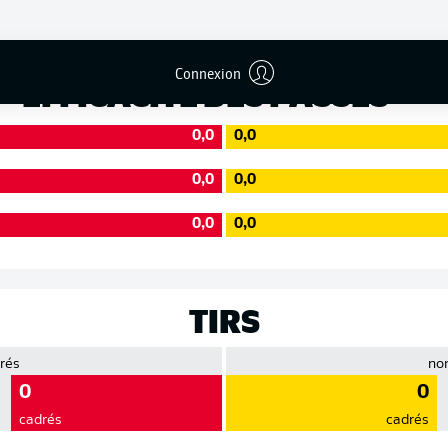
Précision
Connexion
EFFICACITÉ DES PASSES
0,0
0,0
0,0
0,0
0,0
0,0
TIRS
rés
no
0
0
cadrés
cadrés