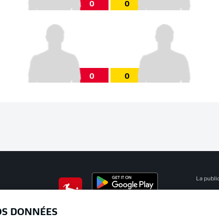
0
0
0
0
La publi
BUNDESLIGA APP
Mention
OS DONNÉES