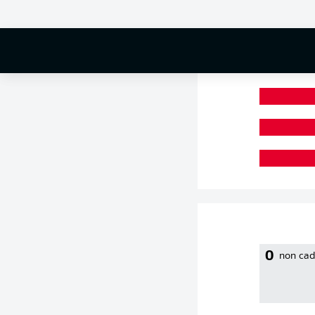
0 %
0
non cad