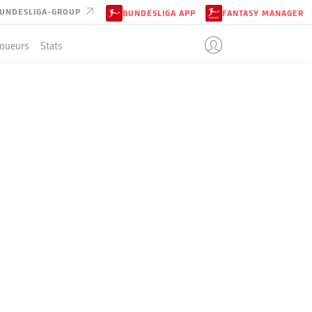
UNDESLIGA-GROUP
BUNDESLIGA APP
FANTASY MANAGER
Joueurs
Stats
MUND
ENT