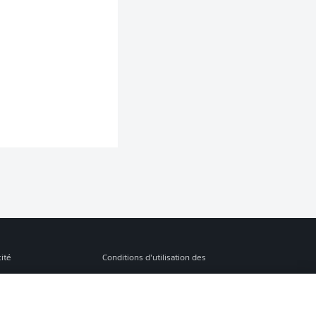
cité
Conditions d’utilisation des
services
s Légales
Gérer mes préférences