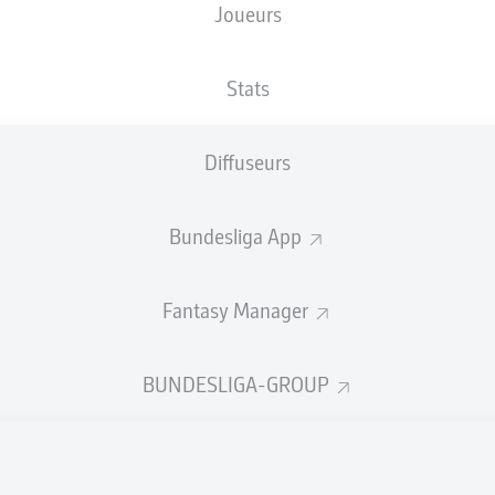
Joueurs
XBUTS
Stats
Diffuseurs
Bundesliga App
Fantasy Manager
Goals
BUNDESLIGA-GROUP
PASSES RÉUSSIES
0
0