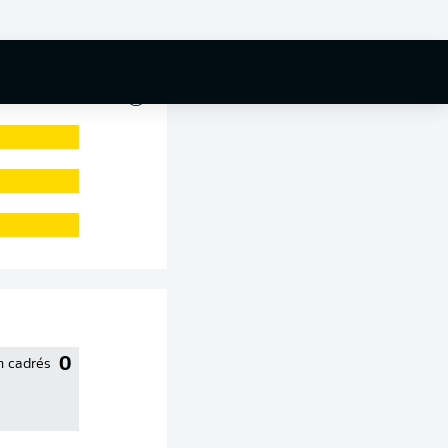
0 %
0
n cadrés