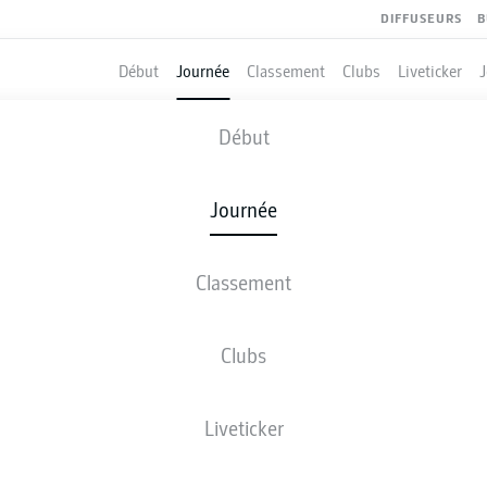
DIFFUSEURS
B
Début
Journée
Classement
Clubs
Liveticker
FREIBURG
-
BORUSSIA DORT
Début
Journée
Classement
 DIRECT
COMPOSITIONS
STATISTIQUES
CLASSEM
Clubs
Liveticker