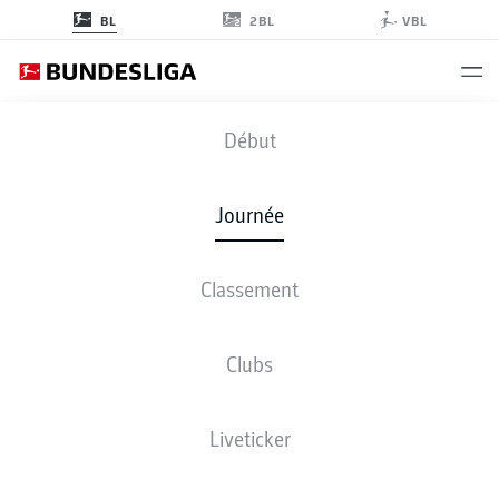
2BL
BL
VBL
FCB
-
SGE
Début
Journée
Classement
EN DIRECT
COMPOSITIONS
STATISTIQUES
CLASSEMENT
Clubs
sam., 22.05.2027
13:30 PM
Liveticker
Allianz Arena