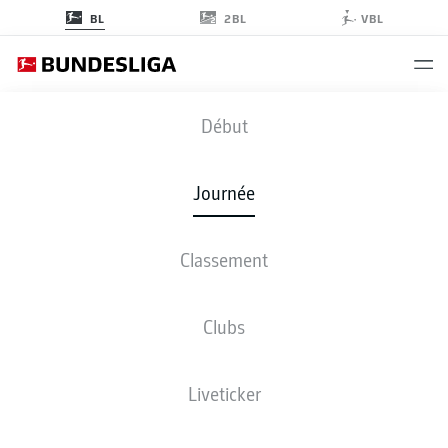
2BL
BL
VBL
FCA
-
HSV
Début
Journée
Classement
EN DIRECT
COMPOSITIONS
STATISTIQUES
CLASSEMENT
Clubs
sam., 22.05.2027
13:30 PM
Liveticker
WWK ARENA