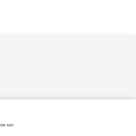
i
cité
Conditions d’utilisation des
services
yser son
Affichage
s Légales
Gérer mes préférences