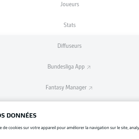
Joueurs
Les compositions seront annoncées 60 minutes avant le coup d’envo
Stats
Diffuseurs
Bundesliga App
Fantasy Manager
BUNDESLIGA-GROUP
OS DONNÉES
La publi
e de cookies sur votre appareil pour améliorer la navigation sur le site, anal
BUNDESLIGA APP
Mention