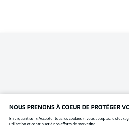
NOUS PRENONS À COEUR DE PROTÉGER V
En cliquant sur « Accepter tous les cookies », vous acceptez le stockag
Football as it's meant to be
Choisissez votre langue
utilisation et contribuer à nos efforts de marketing.
Français