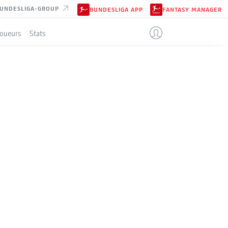
UNDESLIGA-GROUP
BUNDESLIGA APP
FANTASY MANAGER
Joueurs
Stats
ENT