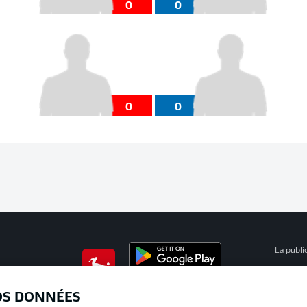
0
0
0
0
La publi
BUNDESLIGA APP
Mention
OS DONNÉES