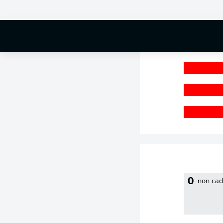
0 %
0
non cad