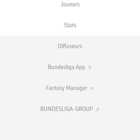
Joueurs
XBUTS
Stats
Diffuseurs
Bundesliga App
Fantasy Manager
Goals
BUNDESLIGA-GROUP
PASSES RÉUSSIES
0
0