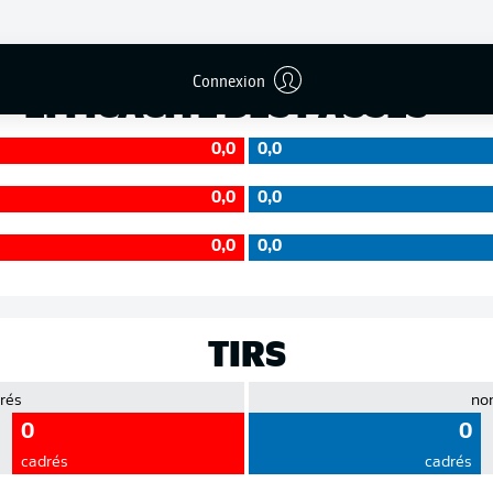
Précision
Connexion
EFFICACITÉ DES PASSES
0,0
0,0
0,0
0,0
0,0
0,0
TIRS
rés
no
0
0
cadrés
cadrés