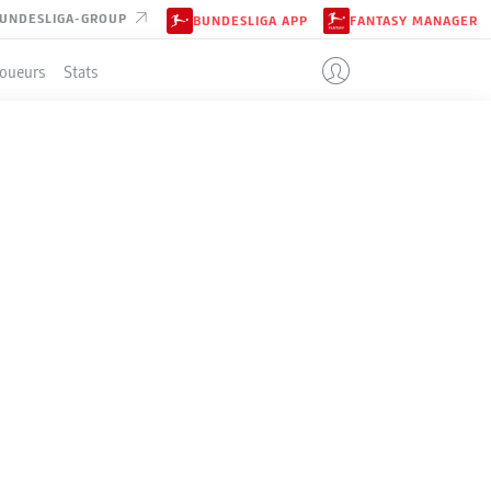
UNDESLIGA-GROUP
BUNDESLIGA APP
FANTASY MANAGER
Joueurs
Stats
ENT