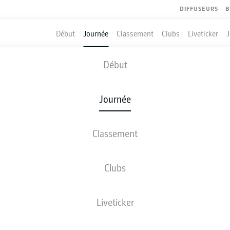
DIFFUSEURS
B
Début
Journée
Classement
Clubs
Liveticker
COLOGNE
-
PADERBORN
Début
Journée
Classement
 DIRECT
COMPOSITIONS
STATISTIQUES
CLASSEM
Clubs
Liveticker