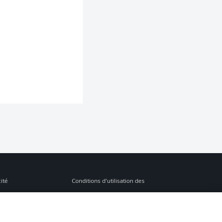
cité
Conditions d’utilisation des
services
s Légales
Gérer mes préférences