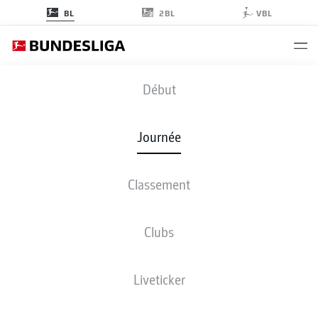
2BL
BL
VBL
TSG
-
M05
Début
Journée
Classement
EN DIRECT
COMPOSITIONS
STATISTIQUES
CLASSEMENT
Clubs
Liveticker
ven., 14.05.2027 - dim., 16.05.2027
Cette journée n’a pas encore été programmée.