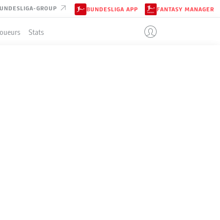
UNDESLIGA-GROUP
BUNDESLIGA APP
FANTASY MANAGER
Joueurs
Stats
ENT