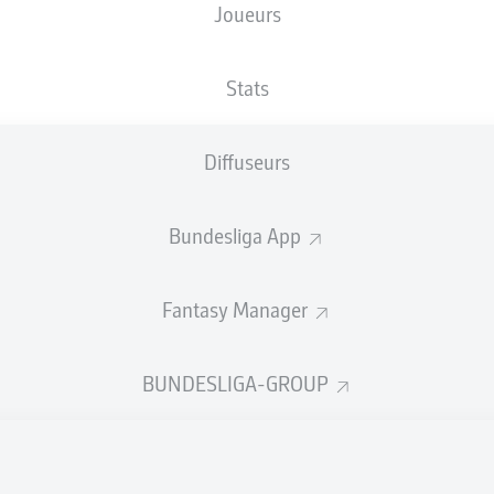
Joueurs
Volksparkstadion
Stats
Diffuseurs
Publicité
Bundesliga App
Fantasy Manager
BUNDESLIGA-GROUP
Aucun contenu ne répond à vos critères pour le moment.