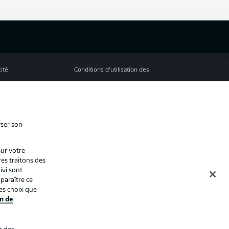
cité
Conditions d’utilisation des
services
s Légales
Gérer mes préférences
ion de confidentialité
Diffuseurs
yser son
Contact
sur votre
ion
Joueurs
res traitons des
ivi sont
paraître ce
es choix que
n de