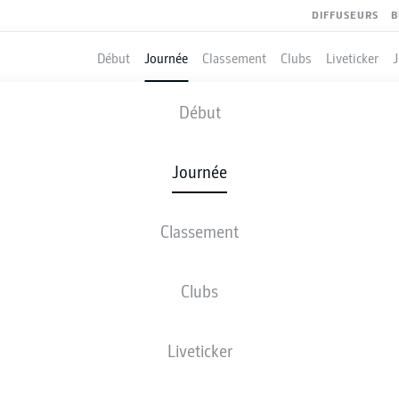
DIFFUSEURS
B
Début
Journée
Classement
Clubs
Liveticker
HAMBURG
-
FREIBURG
Début
Journée
Classement
 DIRECT
COMPOSITIONS
STATISTIQUES
CLASSEM
Clubs
Liveticker
ven., 14.05.2027 - dim., 16.05.2027
Cette journée n’a pas encore été programmée.