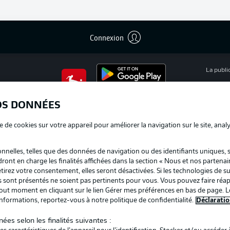
Connexion
La publi
BUNDESLIGA APP
Mention
OS DONNÉES
Déclarat
e de cookies sur votre appareil pour améliorer la navigation sur le site, anal
Travaux
nelles, telles que des données de navigation ou des identifiants uniques, 
Impress
dront en charge les finalités affichées dans la section « Nous et nos partenai
irez votre consentement, elles seront désactivées. Si les technologies de su
us sont présentés ne soient pas pertinents pour vous. Vous pouvez faire réap
ut moment en cliquant sur le lien Gérer mes préférences en bas de page. L
informations, reportez-vous à notre politique de confidentialité.
Déclaratio
ées selon les finalités suivantes :