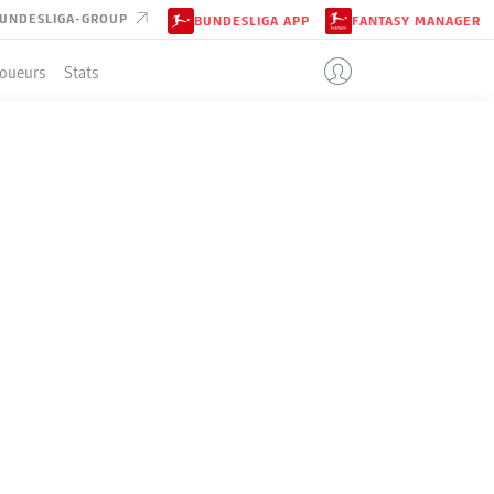
UNDESLIGA-GROUP
BUNDESLIGA APP
FANTASY MANAGER
Joueurs
Stats
ENT