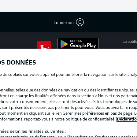
Connexion
La publi
BUNDESLIGA APP
Mention
OS DONNÉES
Déclarat
e de cookies sur votre appareil pour améliorer la navigation sur le site, anal
Travaux
nelles, telles que des données de navigation ou des identifiants uniques, 
Impress
dront en charge les finalités affichées dans la section « Nous et nos partenai
irez votre consentement, elles seront désactivées. Si les technologies de su
us sont présentés ne soient pas pertinents pour vous. Vous pouvez faire réap
ut moment en cliquant sur le lien Gérer mes préférences en bas de page. L
informations, reportez-vous à notre politique de confidentialité.
Déclaratio
ées selon les finalités suivantes :