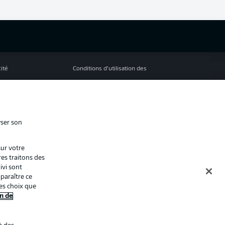
cité
Conditions d’utilisation des
services
s Légales
Gérer mes préférences
ion de confidentialité
Diffuseurs
yser son
Contact
sur votre
ion
Joueurs
res traitons des
ivi sont
paraître ce
es choix que
n de