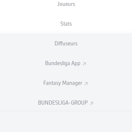
Joueurs
SIGNAL IDUNA PARK
Stats
Diffuseurs
Publicité
Bundesliga App
Fantasy Manager
BUNDESLIGA-GROUP
Aucun contenu ne répond à vos critères pour le moment.