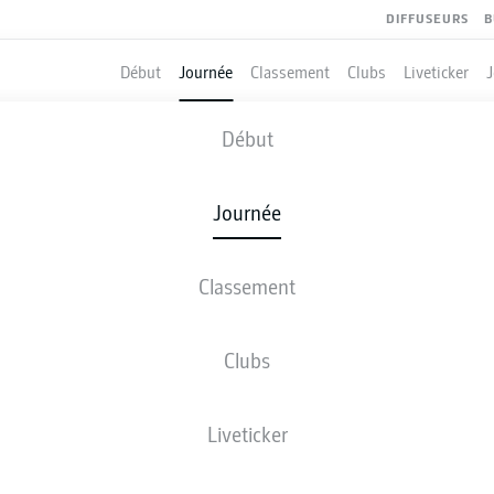
DIFFUSEURS
B
Début
Journée
Classement
Clubs
Liveticker
USSIA DORTMUND
-
COLOGNE
Début
Journée
Classement
 DIRECT
COMPOSITIONS
STATISTIQUES
CLASSEM
Clubs
Liveticker
ven., 14.05.2027 - dim., 16.05.2027
Cette journée n’a pas encore été programmée.