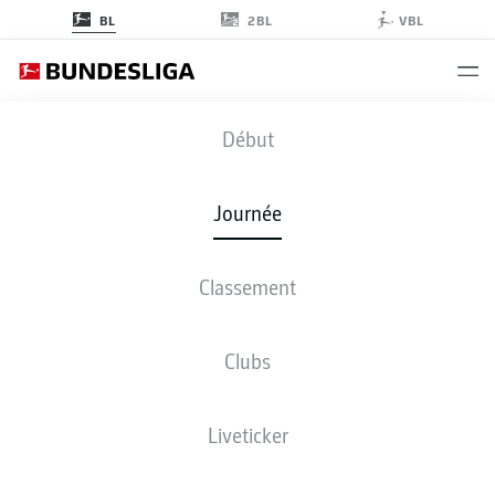
2BL
BL
VBL
SCF
-
KOE
Début
Journée
Classement
EN DIRECT
COMPOSITIONS
STATISTIQUES
CLASSEMENT
Clubs
Liveticker
ven., 07.05.2027 - dim., 09.05.2027
Cette journée n’a pas encore été programmée.