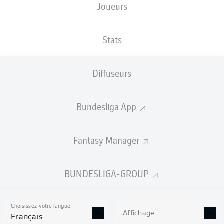
Joueurs
Europa-Park Stadion
Stats
Diffuseurs
Publicité
Bundesliga App
Aucun contenu ne répond à vos critères pour le moment.
Fantasy Manager
BUNDESLIGA-GROUP
Choisissez votre langue
Affichage
Français