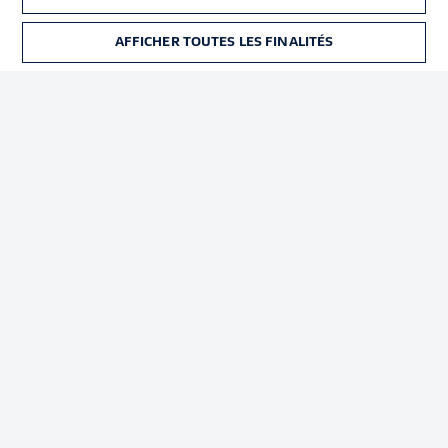
Déclaration de
Diffuseurs
confidentialité
AFFICHER TOUTES LES FINALITÉS
BILLETS
Travaux
Contact
Impression
Joueurs
© 2026 Bundesliga-Gruppe GmbH
Choisissez votre langue
Français
Affichage