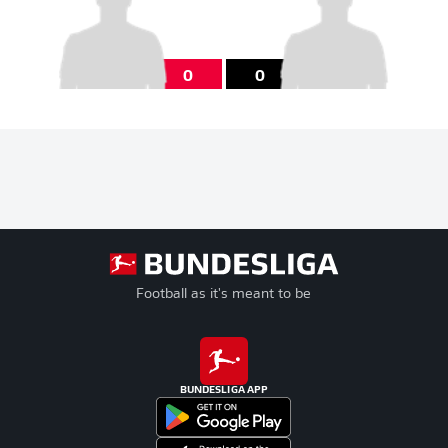
0
0
Football as it's meant to be
BUNDESLIGA APP