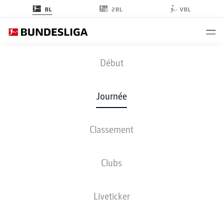
2BL
BL
VBL
FCB
-
BMG
Début
Journée
Classement
EN DIRECT
COMPOSITIONS
STATISTIQUES
CLASSEMENT
Clubs
Liveticker