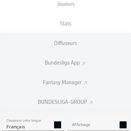
Joueurs
XBUTS
Stats
Diffuseurs
Bundesliga App
Fantasy Manager
Goals
BUNDESLIGA-GROUP
PASSES RÉUSSIES
Choisissez votre langue
0
0
Affichage
Français
Précision
0 %
0 %