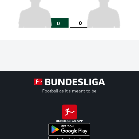
0
0
Football as it's meant to be
BUNDESLIGA APP