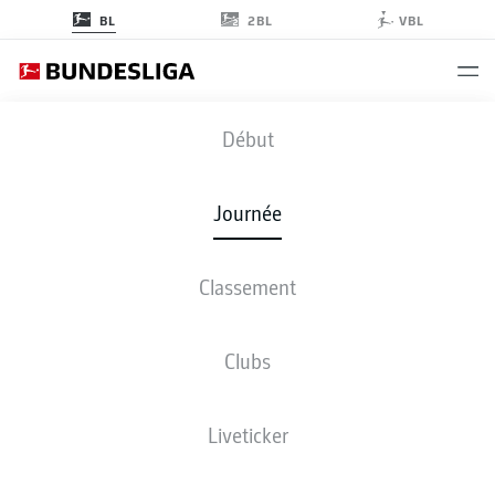
2BL
BL
VBL
FCA
-
VFB
Début
Journée
Classement
EN DIRECT
COMPOSITIONS
STATISTIQUES
CLASSEMENT
Clubs
Liveticker