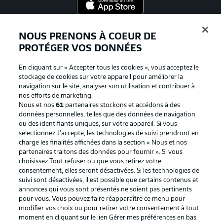
Proposé par
NOUS PRENONS À COEUR DE
PROTÉGER VOS DONNÉES
En cliquant sur « Accepter tous les cookies », vous acceptez le
stockage de cookies sur votre appareil pour améliorer la
navigation sur le site, analyser son utilisation et contribuer à
nos efforts de marketing.
Nous et nos
61
partenaires stockons et accédons à des
données personnelles, telles que des données de navigation
ou des identifiants uniques, sur votre appareil. Si vous
sélectionnez J'accepte, les technologies de suivi prendront en
La publicité
Conditions d’utilisation des
charge les finalités affichées dans la section « Nous et nos
partenaires traitons des données pour fournir ». Si vous
services
choisissez Tout refuser ou que vous retirez votre
consentement, elles seront désactivées. Si les technologies de
Mentions Légales
Gérer mes préférences
suivi sont désactivées, il est possible que certains contenus et
Déclaration de
Diffuseurs
annonces qui vous sont présentés ne soient pas pertinents
pour vous. Vous pouvez faire réapparaître ce menu pour
confidentialité
modifier vos choix ou pour retirer votre consentement à tout
moment en cliquant sur le lien Gérer mes préférences en bas
Travaux
Contact