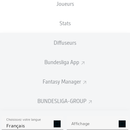
Joueurs
XBUTS
Stats
Diffuseurs
Bundesliga App
Fantasy Manager
Goals
BUNDESLIGA-GROUP
PASSES RÉUSSIES
Choisissez votre langue
0
0
Affichage
Français
Précision
0 %
0 %