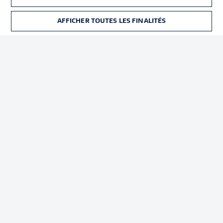
Déclaration de
Diffuseurs
confidentialité
AFFICHER TOUTES LES FINALITÉS
BILLETS
Travaux
Contact
Impression
Joueurs
© 2026 Bundesliga-Gruppe GmbH
Choisissez votre langue
Français
Affichage