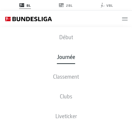
2BL
BL
VBL
B04
-
HSV
Début
Journée
Classement
EN DIRECT
COMPOSITIONS
STATISTIQUES
CLASSEMENT
Clubs
Liveticker
ven., 07.05.2027 - dim., 09.05.2027
Cette journée n’a pas encore été programmée.