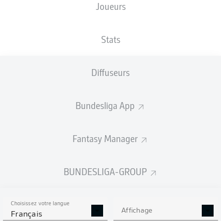
Joueurs
BayArena
Stats
Diffuseurs
Publicité
Bundesliga App
Aucun contenu ne répond à vos critères pour le moment.
Fantasy Manager
BUNDESLIGA-GROUP
Choisissez votre langue
Affichage
Français