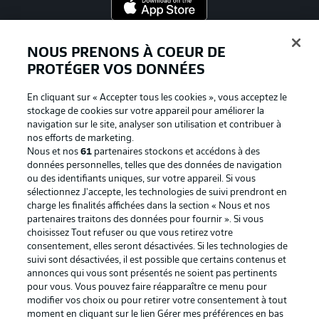
Proposé par
NOUS PRENONS À COEUR DE
PROTÉGER VOS DONNÉES
En cliquant sur « Accepter tous les cookies », vous acceptez le
stockage de cookies sur votre appareil pour améliorer la
navigation sur le site, analyser son utilisation et contribuer à
nos efforts de marketing.
Nous et nos
61
partenaires stockons et accédons à des
données personnelles, telles que des données de navigation
ou des identifiants uniques, sur votre appareil. Si vous
sélectionnez J'accepte, les technologies de suivi prendront en
La publicité
Conditions d’utilisation des
charge les finalités affichées dans la section « Nous et nos
partenaires traitons des données pour fournir ». Si vous
services
choisissez Tout refuser ou que vous retirez votre
consentement, elles seront désactivées. Si les technologies de
Mentions Légales
Gérer mes préférences
suivi sont désactivées, il est possible que certains contenus et
Déclaration de
Diffuseurs
annonces qui vous sont présentés ne soient pas pertinents
pour vous. Vous pouvez faire réapparaître ce menu pour
confidentialité
modifier vos choix ou pour retirer votre consentement à tout
moment en cliquant sur le lien Gérer mes préférences en bas
Travaux
Contact