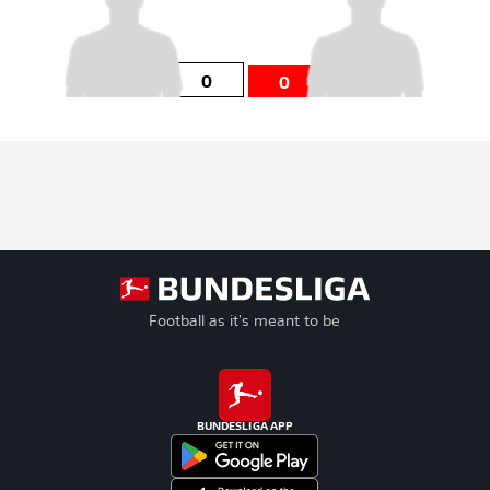
0
0
Football as it's meant to be
BUNDESLIGA APP