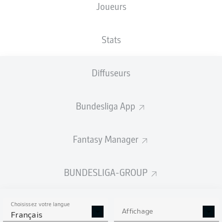
Joueurs
XBUTS
Stats
Diffuseurs
Bundesliga App
Fantasy Manager
Goals
BUNDESLIGA-GROUP
PASSES RÉUSSIES
Choisissez votre langue
0
0
Affichage
Français
Précision
0 %
0 %