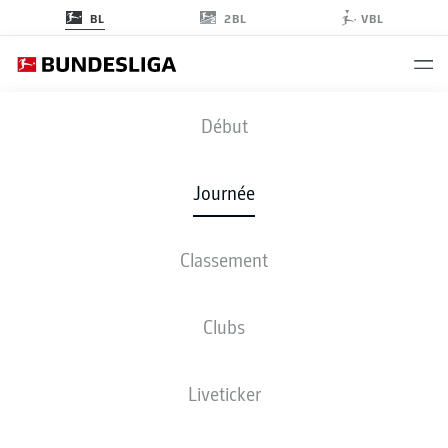
2BL
BL
VBL
RBL
-
KOE
Début
Journée
Classement
EN DIRECT
COMPOSITIONS
STATISTIQUES
CLASSEMENT
Clubs
Liveticker