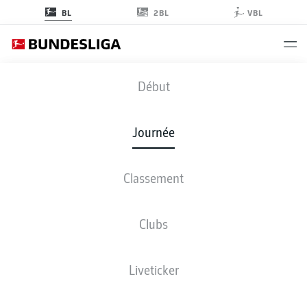
2BL
BL
VBL
B04
-
SVW
Début
Journée
Classement
EN DIRECT
COMPOSITIONS
STATISTIQUES
CLASSEMENT
Clubs
Liveticker