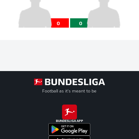
0
0
Football as it's meant to be
BUNDESLIGA APP