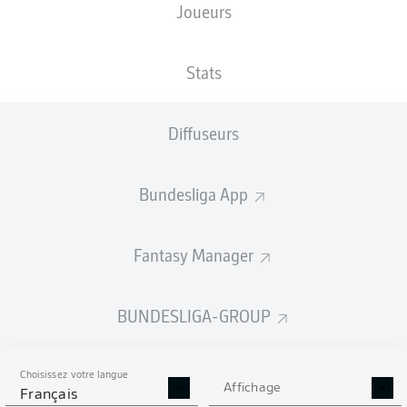
Joueurs
XBUTS
Stats
Diffuseurs
Bundesliga App
Fantasy Manager
Goals
BUNDESLIGA-GROUP
PASSES RÉUSSIES
Choisissez votre langue
0
0
Affichage
Français
Précision
0 %
0 %