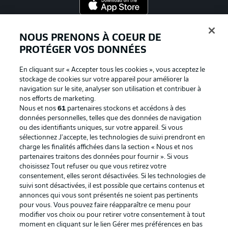
Proposé par
NOUS PRENONS À COEUR DE
PROTÉGER VOS DONNÉES
En cliquant sur « Accepter tous les cookies », vous acceptez le
stockage de cookies sur votre appareil pour améliorer la
navigation sur le site, analyser son utilisation et contribuer à
nos efforts de marketing.
Nous et nos
61
partenaires stockons et accédons à des
données personnelles, telles que des données de navigation
ou des identifiants uniques, sur votre appareil. Si vous
sélectionnez J'accepte, les technologies de suivi prendront en
La publicité
Conditions d’utilisation des
charge les finalités affichées dans la section « Nous et nos
partenaires traitons des données pour fournir ». Si vous
services
choisissez Tout refuser ou que vous retirez votre
consentement, elles seront désactivées. Si les technologies de
Mentions Légales
Gérer mes préférences
suivi sont désactivées, il est possible que certains contenus et
Déclaration de
Diffuseurs
annonces qui vous sont présentés ne soient pas pertinents
pour vous. Vous pouvez faire réapparaître ce menu pour
confidentialité
modifier vos choix ou pour retirer votre consentement à tout
moment en cliquant sur le lien Gérer mes préférences en bas
Travaux
Contact