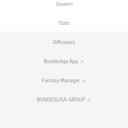
Joueurs
SIGNAL IDUNA PARK
Stats
Diffuseurs
Publicité
Bundesliga App
Fantasy Manager
BUNDESLIGA-GROUP
Aucun contenu ne répond à vos critères pour le moment.