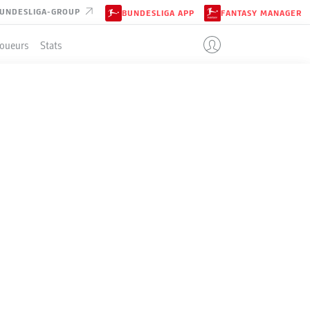
UNDESLIGA-GROUP
BUNDESLIGA APP
FANTASY MANAGER
Joueurs
Stats
ENT