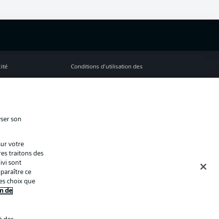
cité
Conditions d’utilisation des
services
s Légales
Gérer mes préférences
ion de confidentialité
Diffuseurs
yser son
Contact
sur votre
ion
Joueurs
res traitons des
ivi sont
paraître ce
es choix que
n de