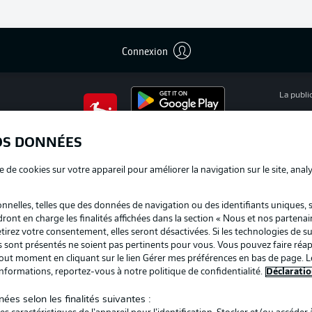
Connexion
La publi
BUNDESLIGA APP
Mention
OS DONNÉES
Déclarat
e de cookies sur votre appareil pour améliorer la navigation sur le site, anal
Travaux
nelles, telles que des données de navigation ou des identifiants uniques, 
Impress
dront en charge les finalités affichées dans la section « Nous et nos partenai
irez votre consentement, elles seront désactivées. Si les technologies de su
us sont présentés ne soient pas pertinents pour vous. Vous pouvez faire réap
ut moment en cliquant sur le lien Gérer mes préférences en bas de page. L
informations, reportez-vous à notre politique de confidentialité.
Déclaratio
ées selon les finalités suivantes :