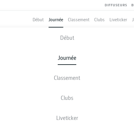
DIFFUSEURS
B
Début
Journée
Classement
Clubs
Liveticker
USSIA DORTMUND
-
SCHALKE
Début
Journée
Classement
 DIRECT
COMPOSITIONS
STATISTIQUES
CLASSEM
Clubs
Liveticker
ven., 09.04.2027 - dim., 11.04.2027
Cette journée n’a pas encore été programmée.