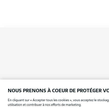
NOUS PRENONS À COEUR DE PROTÉGER V
En cliquant sur « Accepter tous les cookies », vous acceptez le stockag
Football as it's meant to be
Choisissez votre langue
utilisation et contribuer à nos efforts de marketing.
Français