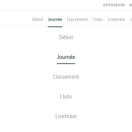
DIFFUSEURS
B
Début
Journée
Classement
Clubs
Liveticker
RB LEIPZIG
-
FREIBURG
Début
Journée
Classement
 DIRECT
COMPOSITIONS
STATISTIQUES
CLASSEM
Clubs
Liveticker
Revenez plus tard