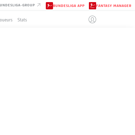
UNDESLIGA-GROUP
BUNDESLIGA APP
FANTASY MANAGER
Joueurs
Stats
ENT