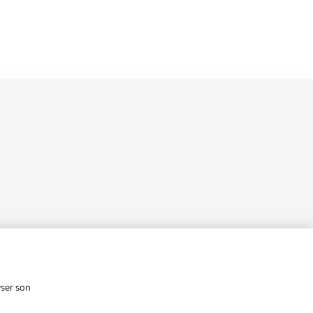
i
cité
Conditions d’utilisation des
services
yser son
Affichage
s Légales
Gérer mes préférences