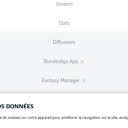
Joueurs
Les compositions seront annoncées 60 minutes avant le coup d’envo
Stats
Diffuseurs
Bundesliga App
Fantasy Manager
BUNDESLIGA-GROUP
OS DONNÉES
La publi
e de cookies sur votre appareil pour améliorer la navigation sur le site, anal
BUNDESLIGA APP
Mention