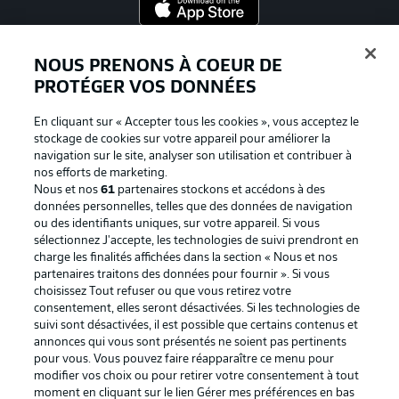
Proposé par
NOUS PRENONS À COEUR DE
PROTÉGER VOS DONNÉES
En cliquant sur « Accepter tous les cookies », vous acceptez le
stockage de cookies sur votre appareil pour améliorer la
navigation sur le site, analyser son utilisation et contribuer à
nos efforts de marketing.
Nous et nos
61
partenaires stockons et accédons à des
données personnelles, telles que des données de navigation
ou des identifiants uniques, sur votre appareil. Si vous
sélectionnez J'accepte, les technologies de suivi prendront en
La publicité
Conditions d’utilisation des
charge les finalités affichées dans la section « Nous et nos
partenaires traitons des données pour fournir ». Si vous
services
choisissez Tout refuser ou que vous retirez votre
consentement, elles seront désactivées. Si les technologies de
Mentions Légales
Gérer mes préférences
suivi sont désactivées, il est possible que certains contenus et
Déclaration de
Diffuseurs
annonces qui vous sont présentés ne soient pas pertinents
pour vous. Vous pouvez faire réapparaître ce menu pour
confidentialité
modifier vos choix ou pour retirer votre consentement à tout
moment en cliquant sur le lien Gérer mes préférences en bas
Travaux
Contact