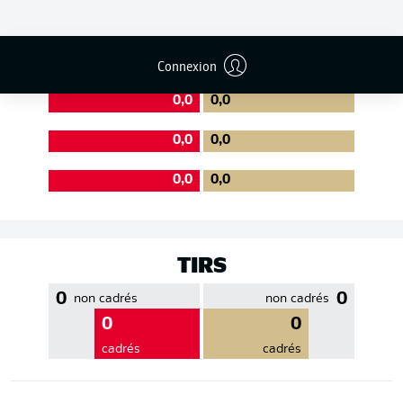
EFFICACITÉ DES PASSES
Connexion
0,0
0,0
0,0
0,0
0,0
0,0
TIRS
0
0
non cadrés
non cadrés
0
0
cadrés
cadrés