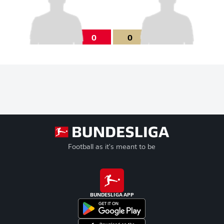
0
0
Football as it's meant to be
BUNDESLIGA APP