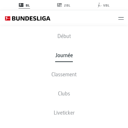
2BL
BL
VBL
SCF
-
ELV
Début
Journée
Classement
EN DIRECT
COMPOSITIONS
STATISTIQUES
CLASSEMENT
Clubs
Liveticker