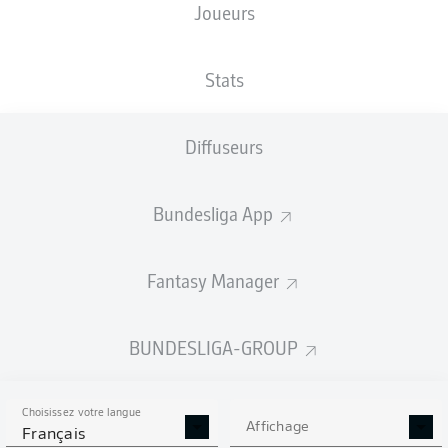
Joueurs
XBUTS
Stats
Diffuseurs
Bundesliga App
Fantasy Manager
Goals
BUNDESLIGA-GROUP
PASSES RÉUSSIES
Choisissez votre langue
0
0
Affichage
Français
Précision
0 %
0 %