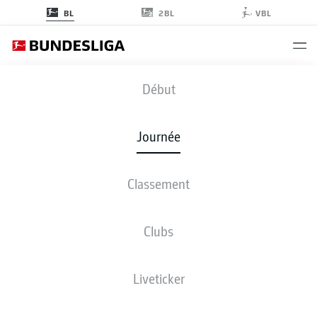
2BL
BL
VBL
SVW
-
VFB
Début
Journée
Classement
EN DIRECT
COMPOSITIONS
STATISTIQUES
CLASSEMENT
Clubs
Liveticker
ven., 12.03.2027 - dim., 14.03.2027
Cette journée n’a pas encore été programmée.