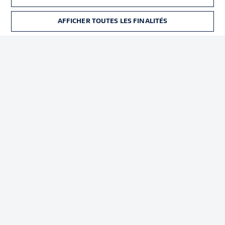
Déclaration de
Diffuseurs
confidentialité
AFFICHER TOUTES LES FINALITÉS
BILLETS
Travaux
Contact
Impression
Joueurs
© 2026 Bundesliga-Gruppe GmbH
Choisissez votre langue
Français
Affichage