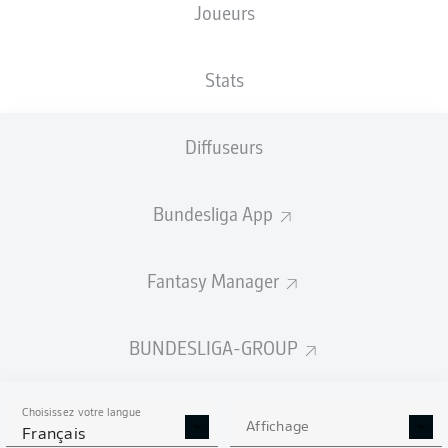
Joueurs
Weserstadion
Stats
Diffuseurs
Publicité
Bundesliga App
Aucun contenu ne répond à vos critères pour le moment.
Fantasy Manager
BUNDESLIGA-GROUP
Choisissez votre langue
Affichage
Français