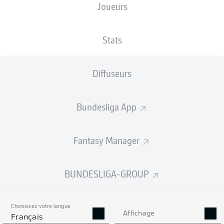
Joueurs
URSAPHARM-Arena
Stats
Diffuseurs
Publicité
Bundesliga App
Aucun contenu ne répond à vos critères pour le moment.
Fantasy Manager
BUNDESLIGA-GROUP
Choisissez votre langue
Affichage
Français