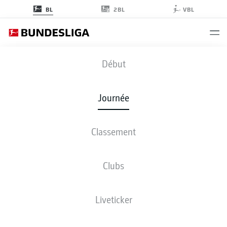
2BL
BL
VBL
ELV
-
BVB
Début
Journée
Classement
EN DIRECT
COMPOSITIONS
STATISTIQUES
CLASSEMENT
Clubs
Liveticker
ven., 12.03.2027 - dim., 14.03.2027
Cette journée n’a pas encore été programmée.