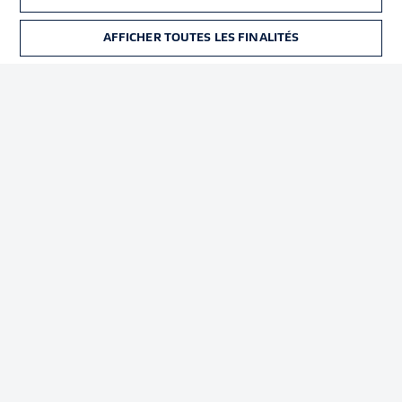
Déclaration de
Diffuseurs
confidentialité
AFFICHER TOUTES LES FINALITÉS
BILLETS
Travaux
Contact
Impression
Joueurs
© 2026 Bundesliga-Gruppe GmbH
Choisissez votre langue
Français
Affichage