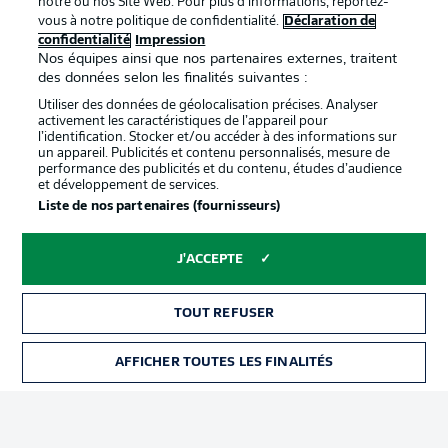
notre ou nos Site Web. Pour plus d’informations, reportez-
vous à notre politique de confidentialité.
Déclaration de
confidentialité
Impression
Proposé par
Nos équipes ainsi que nos partenaires externes, traitent
des données selon les finalités suivantes :
Utiliser des données de géolocalisation précises. Analyser
activement les caractéristiques de l’appareil pour
l’identification. Stocker et/ou accéder à des informations sur
un appareil. Publicités et contenu personnalisés, mesure de
performance des publicités et du contenu, études d’audience
et développement de services.
Liste de nos partenaires (fournisseurs)
J'ACCEPTE
La publicité
Conditions d’utilisation des
services
TOUT REFUSER
Mentions Légales
Gérer mes préférences
AFFICHER TOUTES LES FINALITÉS
BILLETS
Déclaration de
Diffuseurs
confidentialité
Travaux
Contact