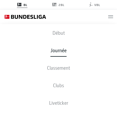
2BL
BL
VBL
FCB
-
M05
Début
Journée
Classement
EN DIRECT
COMPOSITIONS
STATISTIQUES
CLASSEMENT
Clubs
Liveticker
Revenez plus tard