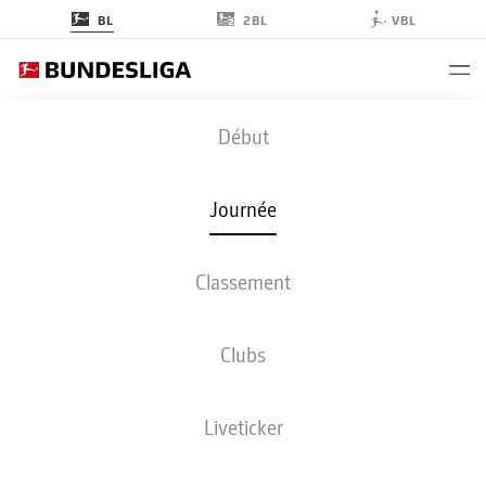
2BL
BL
VBL
M05
-
ELV
Début
Journée
Classement
EN DIRECT
COMPOSITIONS
STATISTIQUES
CLASSEMENT
Clubs
Liveticker
Revenez plus tard