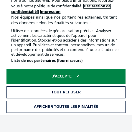
notre ou nos Site Web. Pour plus d’informations, reportez-
vous à notre politique de confidentialité.
Déclaration de
confidentialité
Impression
Proposé par
Nos équipes ainsi que nos partenaires externes, traitent
des données selon les finalités suivantes :
Utiliser des données de géolocalisation précises. Analyser
activement les caractéristiques de l’appareil pour
l’identification. Stocker et/ou accéder à des informations sur
un appareil. Publicités et contenu personnalisés, mesure de
performance des publicités et du contenu, études d’audience
et développement de services.
Liste de nos partenaires (fournisseurs)
J'ACCEPTE
La publicité
Conditions d’utilisation des
services
TOUT REFUSER
Mentions Légales
Gérer mes préférences
AFFICHER TOUTES LES FINALITÉS
BILLETS
Déclaration de
Diffuseurs
confidentialité
Travaux
Contact