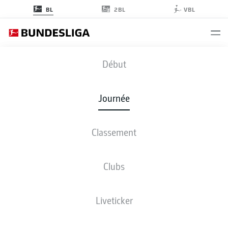
2BL
BL
VBL
S04
-
KOE
Début
Journée
Classement
EN DIRECT
COMPOSITIONS
STATISTIQUES
CLASSEMENT
Clubs
Liveticker