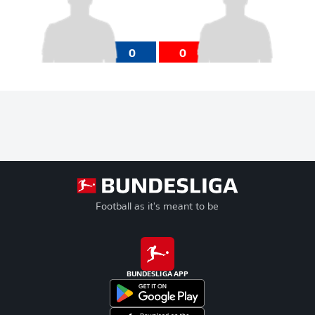
0
0
Football as it's meant to be
BUNDESLIGA APP