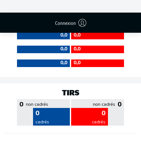
EFFICACITÉ DES PASSES
Connexion
0,0
0,0
0,0
0,0
0,0
0,0
TIRS
0
0
non cadrés
non cadrés
0
0
cadrés
cadrés