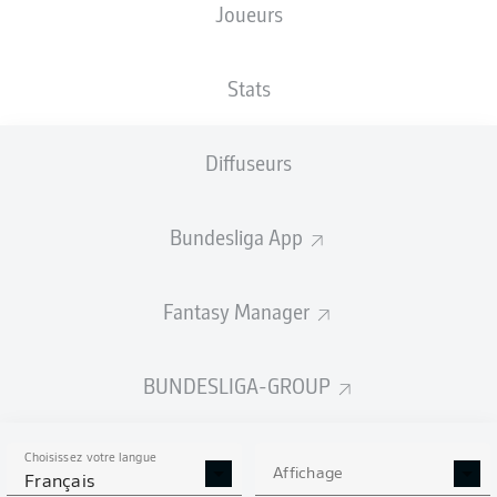
Joueurs
XBUTS
Stats
Diffuseurs
Bundesliga App
Fantasy Manager
Goals
BUNDESLIGA-GROUP
PASSES RÉUSSIES
Choisissez votre langue
0
0
Affichage
Français
Précision
0 %
0 %