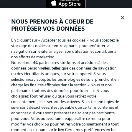
Proposé par
NOUS PRENONS À COEUR DE
PROTÉGER VOS DONNÉES
En cliquant sur « Accepter tous les cookies », vous acceptez le
stockage de cookies sur votre appareil pour améliorer la
navigation sur le site, analyser son utilisation et contribuer à
nos efforts de marketing.
Nous et nos
61
partenaires stockons et accédons à des
données personnelles, telles que des données de navigation
ou des identifiants uniques, sur votre appareil. Si vous
sélectionnez J'accepte, les technologies de suivi prendront en
La publicité
Conditions d’utilisation des
charge les finalités affichées dans la section « Nous et nos
partenaires traitons des données pour fournir ». Si vous
services
choisissez Tout refuser ou que vous retirez votre
consentement, elles seront désactivées. Si les technologies de
Mentions Légales
Gérer mes préférences
suivi sont désactivées, il est possible que certains contenus et
Déclaration de
Diffuseurs
annonces qui vous sont présentés ne soient pas pertinents
pour vous. Vous pouvez faire réapparaître ce menu pour
confidentialité
modifier vos choix ou pour retirer votre consentement à tout
moment en cliquant sur le lien Gérer mes préférences en bas
Travaux
Contact