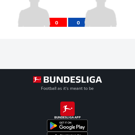
0
0
Football as it's meant to be
BUNDESLIGA APP