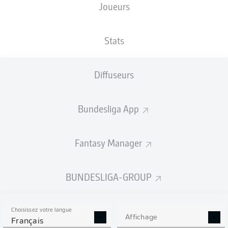
Joueurs
XBUTS
Stats
Diffuseurs
Bundesliga App
Fantasy Manager
Goals
BUNDESLIGA-GROUP
PASSES RÉUSSIES
Choisissez votre langue
0
0
Affichage
Français
Précision
0 %
0 %