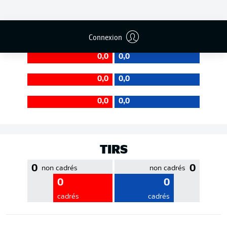
EFFICACITÉ DES PASSES
Connexion
0,0
0,0
0,0
0,0
0,0
0,0
TIRS
0
0
non cadrés
non cadrés
0
0
cadrés
cadrés