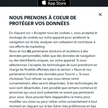
Proposé par
NOUS PRENONS À COEUR DE
PROTÉGER VOS DONNÉES
En cliquant sur « Accepter tous les cookies », vous acceptez le
stockage de cookies sur votre appareil pour améliorer la
navigation sur le site, analyser son utilisation et contribuer à
nos efforts de marketing.
Nous et nos
61
partenaires stockons et accédons à des
données personnelles, telles que des données de navigation
ou des identifiants uniques, sur votre appareil. Si vous
sélectionnez J'accepte, les technologies de suivi prendront en
La publicité
Conditions d’utilisation des
charge les finalités affichées dans la section « Nous et nos
partenaires traitons des données pour fournir ». Si vous
services
choisissez Tout refuser ou que vous retirez votre
consentement, elles seront désactivées. Si les technologies de
Mentions Légales
Gérer mes préférences
suivi sont désactivées, il est possible que certains contenus et
Déclaration de
Diffuseurs
annonces qui vous sont présentés ne soient pas pertinents
pour vous. Vous pouvez faire réapparaître ce menu pour
confidentialité
modifier vos choix ou pour retirer votre consentement à tout
moment en cliquant sur le lien Gérer mes préférences en bas
Travaux
Contact