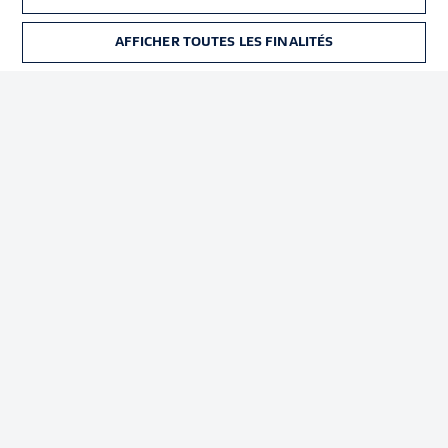
Déclaration de
Diffuseurs
confidentialité
AFFICHER TOUTES LES FINALITÉS
BILLETS
Travaux
Contact
Impression
Joueurs
© 2026 Bundesliga-Gruppe GmbH
Choisissez votre langue
Français
Affichage