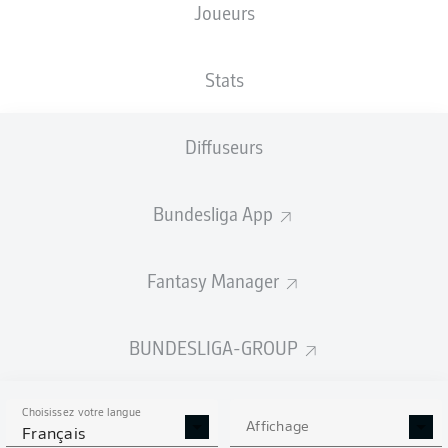
Joueurs
Volksparkstadion
Stats
Diffuseurs
Publicité
Bundesliga App
Aucun contenu ne répond à vos critères pour le moment.
Fantasy Manager
BUNDESLIGA-GROUP
Choisissez votre langue
Affichage
Français