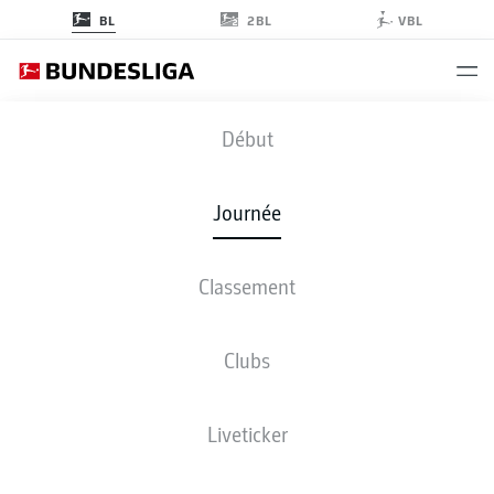
2BL
BL
VBL
HSV
-
TSG
Début
Journée
Classement
EN DIRECT
COMPOSITIONS
STATISTIQUES
CLASSEMENT
Clubs
Liveticker
ven., 19.02.2027 - dim., 21.02.2027
Cette journée n’a pas encore été programmée.