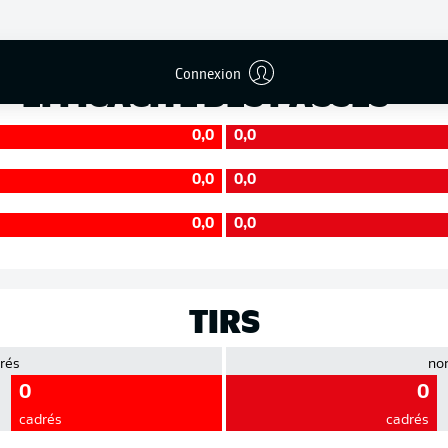
Précision
Connexion
EFFICACITÉ DES PASSES
0,0
0,0
0,0
0,0
0,0
0,0
TIRS
rés
no
0
0
cadrés
cadrés