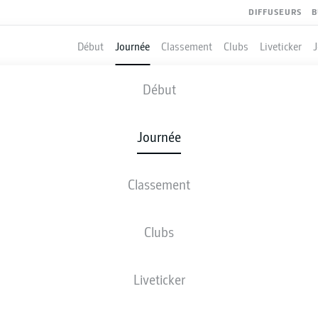
DIFFUSEURS
B
Début
Journée
Classement
Clubs
Liveticker
AYER LEVERKUSEN
-
MAINZ
Début
Journée
Classement
 DIRECT
COMPOSITIONS
STATISTIQUES
CLASSEM
Clubs
Liveticker