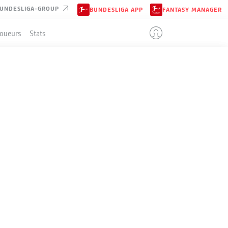
UNDESLIGA-GROUP
BUNDESLIGA APP
FANTASY MANAGER
Joueurs
Stats
ENT