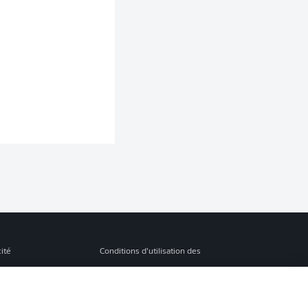
cité
Conditions d’utilisation des
services
s Légales
Gérer mes préférences