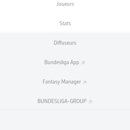
Joueurs
XBUTS
Stats
Diffuseurs
Bundesliga App
Fantasy Manager
Goals
BUNDESLIGA-GROUP
PASSES RÉUSSIES
0
0