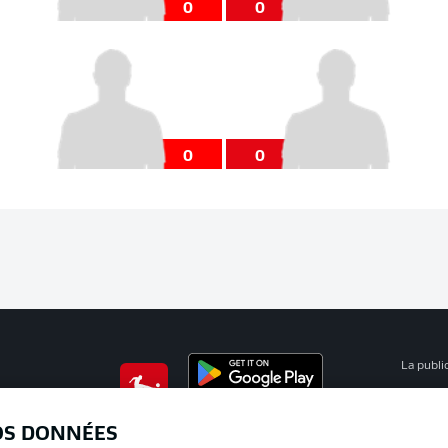
0
0
0
0
La publi
BUNDESLIGA APP
Mention
OS DONNÉES