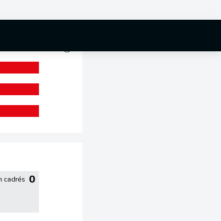
0 %
0
n cadrés