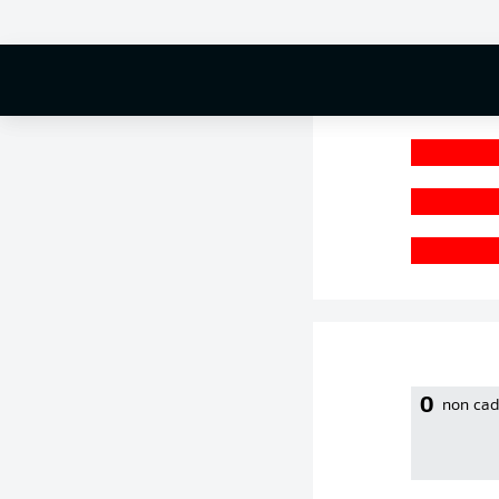
0 %
0
non cad