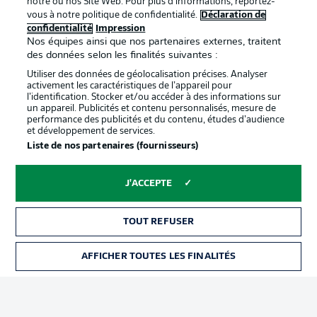
notre ou nos Site Web. Pour plus d’informations, reportez-
vous à notre politique de confidentialité.
Déclaration de
confidentialité
Impression
Proposé par
Nos équipes ainsi que nos partenaires externes, traitent
des données selon les finalités suivantes :
Utiliser des données de géolocalisation précises. Analyser
activement les caractéristiques de l’appareil pour
l’identification. Stocker et/ou accéder à des informations sur
un appareil. Publicités et contenu personnalisés, mesure de
performance des publicités et du contenu, études d’audience
et développement de services.
Liste de nos partenaires (fournisseurs)
J'ACCEPTE
La publicité
Conditions d’utilisation des
services
TOUT REFUSER
Mentions Légales
Gérer mes préférences
AFFICHER TOUTES LES FINALITÉS
BILLETS
Déclaration de
Diffuseurs
confidentialité
Travaux
Contact