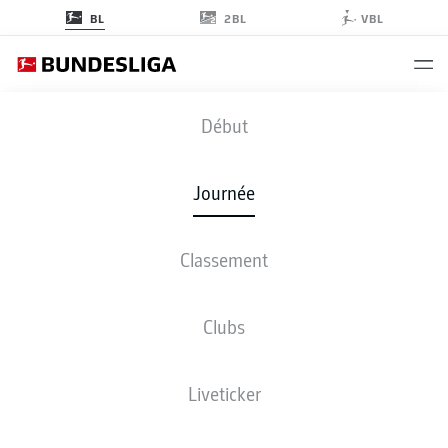
2BL
BL
VBL
M05
-
BMG
Début
Journée
Classement
EN DIRECT
COMPOSITIONS
STATISTIQUES
CLASSEMENT
Clubs
Liveticker
Revenez plus tard