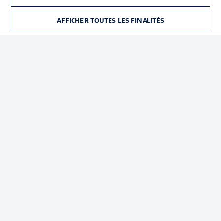
Déclaration de
Diffuseurs
confidentialité
AFFICHER TOUTES LES FINALITÉS
BILLETS
Travaux
Contact
Impression
Joueurs
© 2026 Bundesliga-Gruppe GmbH
Choisissez votre langue
Français
Affichage