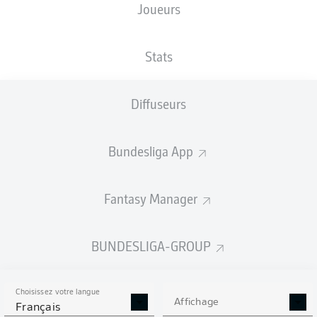
Joueurs
RheinEnergieSTADION
Stats
Diffuseurs
Publicité
Bundesliga App
Aucun contenu ne répond à vos critères pour le moment.
Fantasy Manager
BUNDESLIGA-GROUP
Choisissez votre langue
Affichage
Français