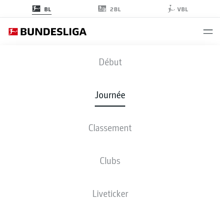
2BL
BL
VBL
KOE
-
HSV
Début
Journée
Classement
EN DIRECT
COMPOSITIONS
STATISTIQUES
CLASSEMENT
Clubs
Liveticker
ven., 12.02.2027 - dim., 14.02.2027
Cette journée n’a pas encore été programmée.