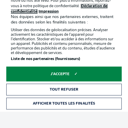
notre ou nos Site Web. Pour plus d’informations, reportez-
vous à notre politique de confidentialité.
Déclaration de
confidentialité
Impression
Proposé par
Nos équipes ainsi que nos partenaires externes, traitent
des données selon les finalités suivantes :
Utiliser des données de géolocalisation précises. Analyser
activement les caractéristiques de l’appareil pour
l’identification. Stocker et/ou accéder à des informations sur
un appareil. Publicités et contenu personnalisés, mesure de
performance des publicités et du contenu, études d’audience
et développement de services.
Liste de nos partenaires (fournisseurs)
J'ACCEPTE
La publicité
Conditions d’utilisation des
services
TOUT REFUSER
Mentions Légales
Gérer mes préférences
AFFICHER TOUTES LES FINALITÉS
BILLETS
Déclaration de
Diffuseurs
confidentialité
Travaux
Contact