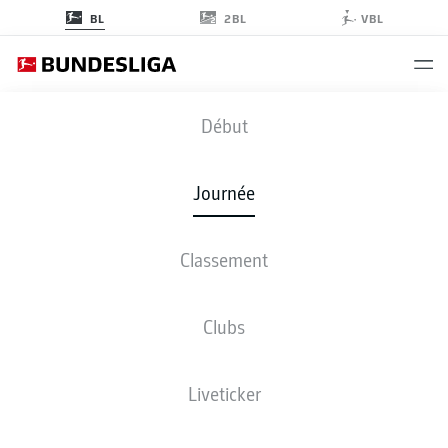
2BL
BL
VBL
VFB
-
TSG
Début
Journée
Classement
EN DIRECT
COMPOSITIONS
STATISTIQUES
CLASSEMENT
Clubs
Liveticker
Revenez plus tard