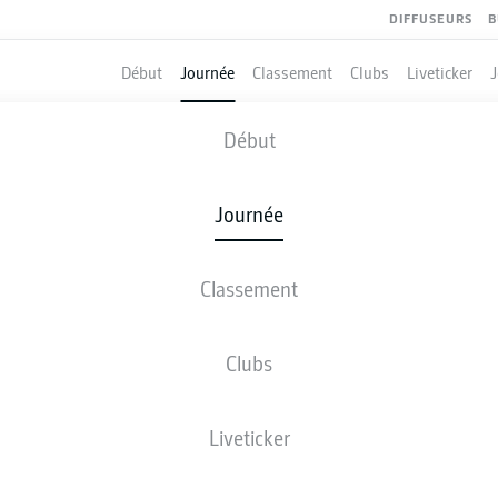
DIFFUSEURS
B
Début
Journée
Classement
Clubs
Liveticker
AYER LEVERKUSEN
-
AUGSBURG
Début
Journée
Classement
 DIRECT
COMPOSITIONS
STATISTIQUES
CLASSEM
Clubs
Liveticker
ven., 05.02.2027 - dim., 07.02.2027
Cette journée n’a pas encore été programmée.