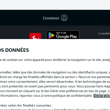
Connexion
La publi
BUNDESLIGA APP
Mention
OS DONNÉES
Déclarat
e de cookies sur votre appareil pour améliorer la navigation sur le site, anal
Travaux
nelles, telles que des données de navigation ou des identifiants uniques, 
Impress
dront en charge les finalités affichées dans la section « Nous et nos partenai
irez votre consentement, elles seront désactivées. Si les technologies de su
us sont présentés ne soient pas pertinents pour vous. Vous pouvez faire réap
ut moment en cliquant sur le lien Gérer mes préférences en bas de page. L
informations, reportez-vous à notre politique de confidentialité.
Déclaratio
ées selon les finalités suivantes :