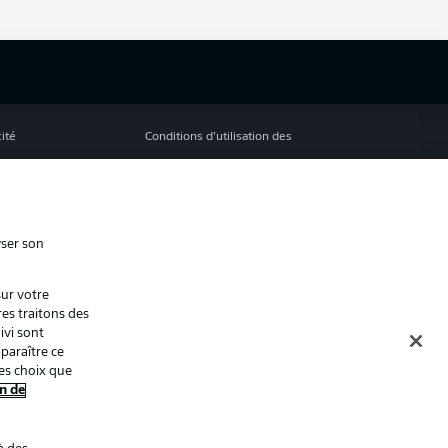
cité
Conditions d’utilisation des
services
s Légales
Gérer mes préférences
ion de confidentialité
Diffuseurs
yser son
Contact
sur votre
ion
Joueurs
res traitons des
ivi sont
paraître ce
es choix que
n de