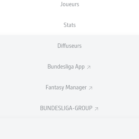
Joueurs
BayArena
Stats
Diffuseurs
Publicité
Bundesliga App
Fantasy Manager
BUNDESLIGA-GROUP
Aucun contenu ne répond à vos critères pour le moment.