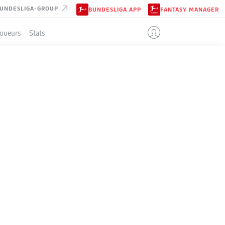
UNDESLIGA-GROUP
BUNDESLIGA APP
FANTASY MANAGER
Joueurs
Stats
ENT