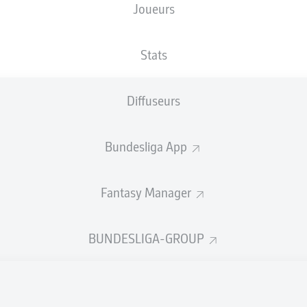
Joueurs
XBUTS
Stats
Diffuseurs
Bundesliga App
Fantasy Manager
Goals
BUNDESLIGA-GROUP
PASSES RÉUSSIES
0
0