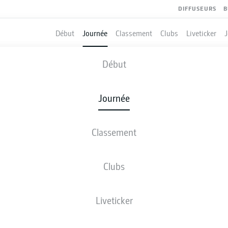
DIFFUSEURS
B
Début
Journée
Classement
Clubs
Liveticker
ELVERSBERG
-
M'GLADBACH
Début
Journée
Classement
 DIRECT
COMPOSITIONS
STATISTIQUES
CLASSEM
Clubs
Liveticker