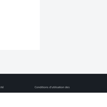
cité
Conditions d’utilisation des
services
s Légales
Gérer mes préférences