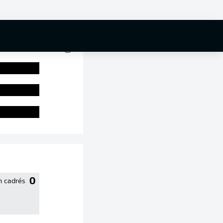
0 %
0
n cadrés