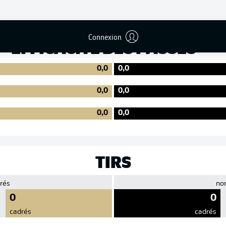
Précision
Connexion
EFFICACITÉ DES PASSES
0,0
0,0
0,0
0,0
0,0
0,0
TIRS
rés
no
0
0
cadrés
cadrés