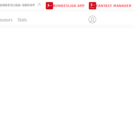
UNDESLIGA-GROUP
BUNDESLIGA APP
FANTASY MANAGER
Joueurs
Stats
ENT