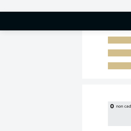
0 %
0
non cad