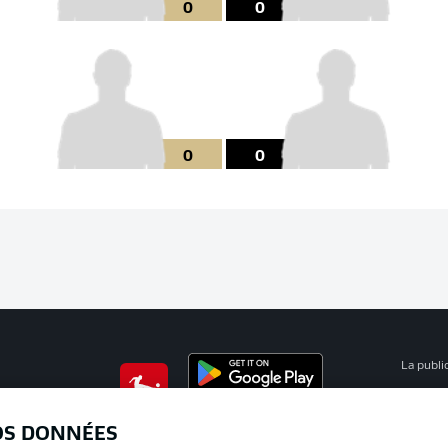
0
0
0
0
La publi
BUNDESLIGA APP
Mention
OS DONNÉES