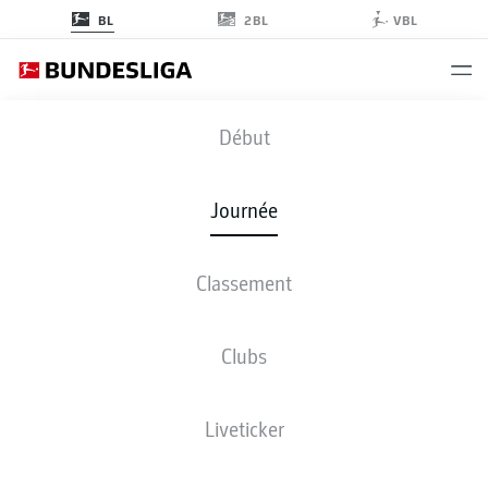
2BL
BL
VBL
FCU
-
B04
Début
Journée
Classement
EN DIRECT
COMPOSITIONS
STATISTIQUES
CLASSEMENT
Clubs
Liveticker
Revenez plus tard