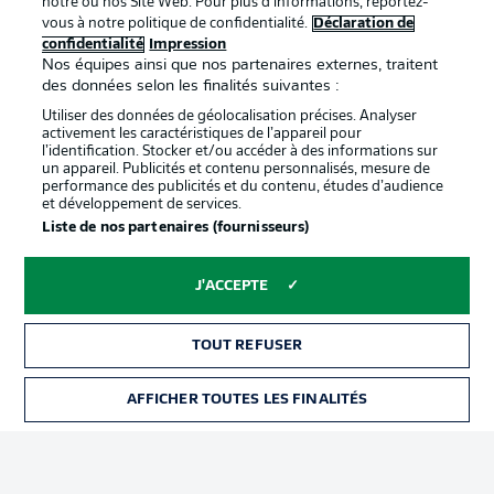
notre ou nos Site Web. Pour plus d’informations, reportez-
vous à notre politique de confidentialité.
Déclaration de
confidentialité
Impression
Proposé par
Nos équipes ainsi que nos partenaires externes, traitent
des données selon les finalités suivantes :
Utiliser des données de géolocalisation précises. Analyser
activement les caractéristiques de l’appareil pour
l’identification. Stocker et/ou accéder à des informations sur
un appareil. Publicités et contenu personnalisés, mesure de
performance des publicités et du contenu, études d’audience
et développement de services.
Liste de nos partenaires (fournisseurs)
J'ACCEPTE
La publicité
Conditions d’utilisation des
services
TOUT REFUSER
Mentions Légales
Gérer mes préférences
AFFICHER TOUTES LES FINALITÉS
BILLETS
Déclaration de
Diffuseurs
confidentialité
Travaux
Contact