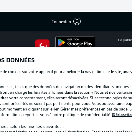
Connexion
La publi
BUNDESLIGA APP
Mention
OS DONNÉES
Déclarat
e de cookies sur votre appareil pour améliorer la navigation sur le site, anal
Travaux
nelles, telles que des données de navigation ou des identifiants uniques, 
Impress
dront en charge les finalités affichées dans la section « Nous et nos partenai
irez votre consentement, elles seront désactivées. Si les technologies de su
us sont présentés ne soient pas pertinents pour vous. Vous pouvez faire réap
ut moment en cliquant sur le lien Gérer mes préférences en bas de page. L
informations, reportez-vous à notre politique de confidentialité.
Déclaratio
ées selon les finalités suivantes :