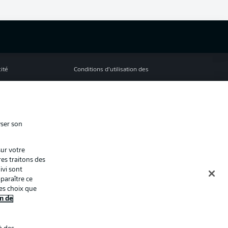
cité
Conditions d’utilisation des
services
s Légales
Gérer mes préférences
ion de confidentialité
Diffuseurs
yser son
Contact
sur votre
ion
Joueurs
res traitons des
ivi sont
paraître ce
es choix que
n de