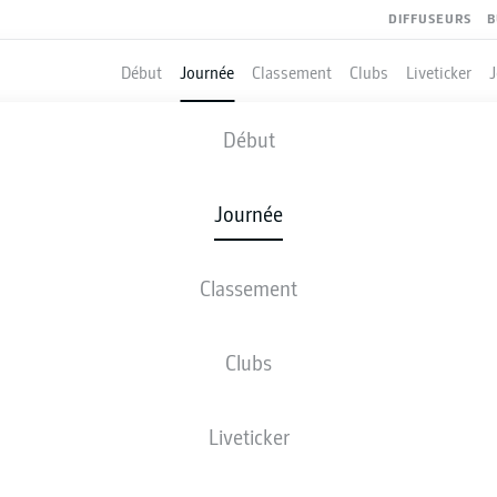
DIFFUSEURS
B
Début
Journée
Classement
Clubs
Liveticker
COLOGNE
-
VFB STUTTGART
Début
Journée
Classement
 DIRECT
COMPOSITIONS
STATISTIQUES
CLASSEM
Clubs
Liveticker
ven., 29.01.2027 - dim., 31.01.2027
Cette journée n’a pas encore été programmée.