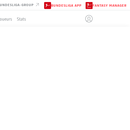
UNDESLIGA-GROUP
BUNDESLIGA APP
FANTASY MANAGER
Joueurs
Stats
ENT