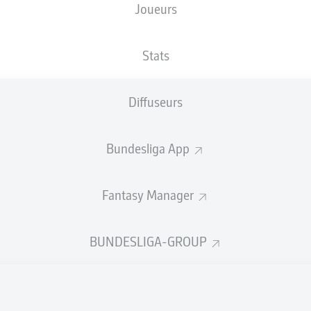
Joueurs
RheinEnergieSTADION
Stats
Diffuseurs
Publicité
Bundesliga App
Fantasy Manager
BUNDESLIGA-GROUP
Aucun contenu ne répond à vos critères pour le moment.