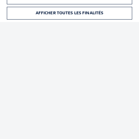
Déclaration de
Diffuseurs
confidentialité
AFFICHER TOUTES LES FINALITÉS
BILLETS
Travaux
Contact
Impression
Joueurs
© 2026 Bundesliga-Gruppe GmbH
Choisissez votre langue
Français
Affichage