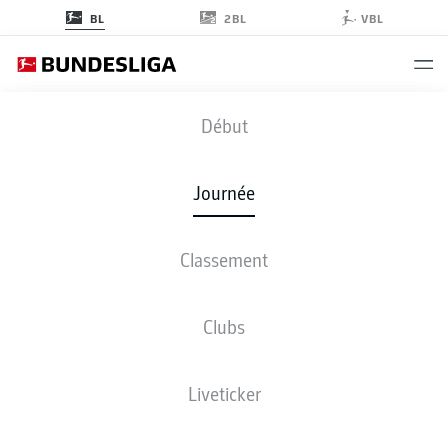
2BL
BL
VBL
SGE
-
FCU
Début
Journée
Classement
EN DIRECT
COMPOSITIONS
STATISTIQUES
CLASSEMENT
Clubs
Liveticker
ven., 22.01.2027 - dim., 24.01.2027
Cette journée n’a pas encore été programmée.