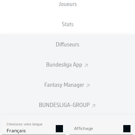
Joueurs
Deutsche Bank Park
Stats
Diffuseurs
Publicité
Bundesliga App
Aucun contenu ne répond à vos critères pour le moment.
Fantasy Manager
BUNDESLIGA-GROUP
Choisissez votre langue
Affichage
Français