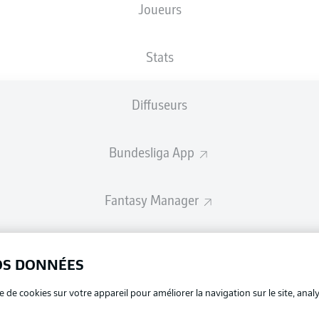
Joueurs
Les compositions seront annoncées 60 minutes avant le coup d’envo
Stats
Diffuseurs
Bundesliga App
Fantasy Manager
BUNDESLIGA-GROUP
OS DONNÉES
La publi
e de cookies sur votre appareil pour améliorer la navigation sur le site, anal
BUNDESLIGA APP
Mention