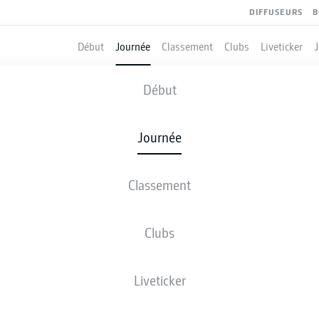
DIFFUSEURS
B
Début
Journée
Classement
Clubs
Liveticker
AYER LEVERKUSEN
-
ELVERSBERG
Début
Journée
Classement
 DIRECT
COMPOSITIONS
STATISTIQUES
CLASSEM
Clubs
Liveticker
Revenez plus tard