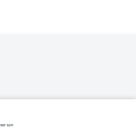
i
cité
Conditions d’utilisation des
services
yser son
Affichage
s Légales
Gérer mes préférences