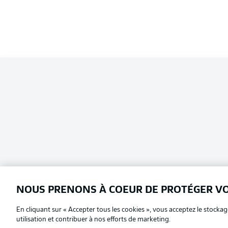
NOUS PRENONS À COEUR DE PROTÉGER V
En cliquant sur « Accepter tous les cookies », vous acceptez le stockag
Football as it's meant to be
Choisissez votre langue
utilisation et contribuer à nos efforts de marketing.
Français