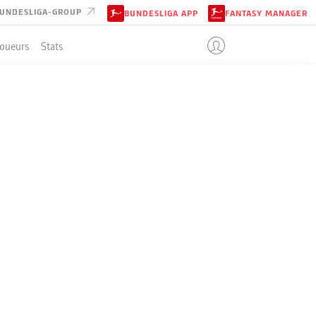
UNDESLIGA-GROUP
BUNDESLIGA APP
FANTASY MANAGER
Joueurs
Stats
ENT